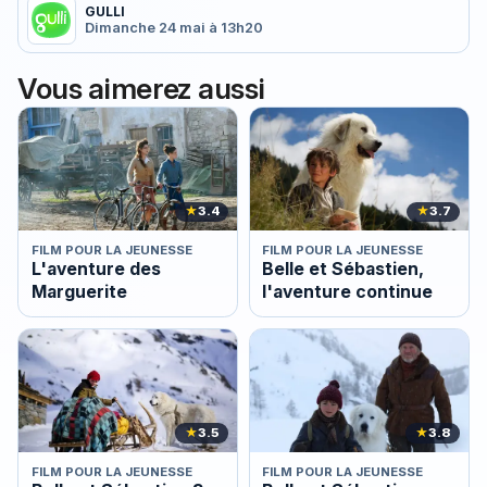
GULLI
Dimanche 24 mai à 13h20
Vous aimerez aussi
★
3.4
★
3.7
FILM POUR LA JEUNESSE
FILM POUR LA JEUNESSE
L'aventure des
Belle et Sébastien,
Marguerite
l'aventure continue
★
3.5
★
3.8
FILM POUR LA JEUNESSE
FILM POUR LA JEUNESSE