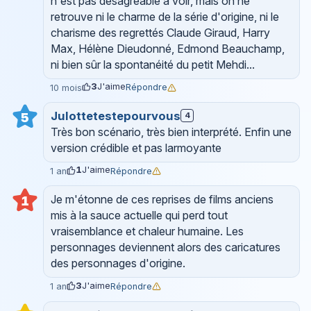
n'est pas désagréable à voir, mais on ne
retrouve ni le charme de la série d'origine, ni le
charisme des regrettés Claude Giraud, Harry
Max, Hélène Dieudonné, Edmond Beauchamp,
ni bien sûr la spontanéité du petit Mehdi...
3
J'aime
Répondre
10 mois
Julottetestepourvous
5
4
Très bon scénario, très bien interprété. Enfin une
version crédible et pas larmoyante
1
J'aime
Répondre
1 an
Je m'étonne de ces reprises de films anciens
1
mis à la sauce actuelle qui perd tout
vraisemblance et chaleur humaine. Les
personnages deviennent alors des caricatures
des personnages d'origine.
3
J'aime
Répondre
1 an