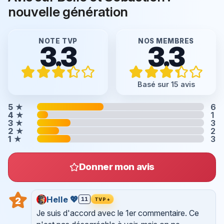
nouvelle génération
NOTE TVP
NOS MEMBRES
3.3
3.3
Basé sur 15 avis
5
★
6
4
★
1
3
★
3
2
★
2
1
★
3
Donner mon avis
Helle 💖
2
11
TVP+
Je suis d'accord avec le 1er commentaire. Ce