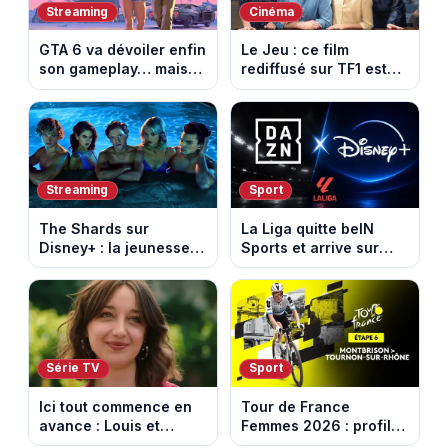
Streaming
Cinéma
GTA 6 va dévoiler enfin
Le Jeu : ce film
son gameplay… mais
rediffusé sur TF1 est
d’abord sur Netflix
adapté d’un succès
italien devenu un
phénomène mondial
Streaming
Sport
The Shards sur
La Liga quitte beIN
Disney+ : la jeunesse
Sports et arrive sur
dorée de Los Angeles
DAZN et Disney+ en
face à un tueur dans
France
les années 80
Série TV
Sport
Ici tout commence en
Tour de France
avance : Louis et
Femmes 2026 : profil
Jasmine enfin en
et horaires de la 6e