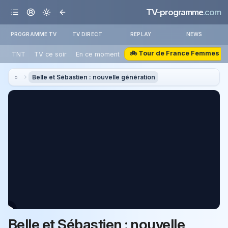
TV-programme
.com
PROGRAMME TV
TV DIRECT
REPLAY
NEWS
🚲 Tour de France Femmes
TNT
TV ce soir
En ce moment
Belle et Sébastien : nouvelle génération
Belle et Sébastien : nouvelle