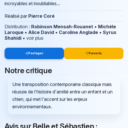
incroyables et inoubliables...
Réalisé par
Pierre Coré
Distribution
:
Robinson Mensah-Rouanet
•
Michèle
Laroque
•
Alice David
•
Caroline Anglade
•
Syrus
Shahidi
•
voir plus
Partager
Favoris
Notre critique
Une transposition contemporaine classique mais
réussie de l'histoire d'amitié entre un enfant et un
chien, qui met l'accent sur les enjeux
environnementaux.
Avis sur Belle et Sébastien :