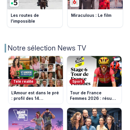
Les routes de
Miraculous : Le film
l'impossible
Notre sélection News TV
Télé réalité
Sport
L’Amour est dans le pré
Tour de France
: profil des 14
Femmes 2026 : résumé
agriculteurs, speed
vidéo de la 6e étape
dating inédit et de
entre Montbrison et
nouvelles histoires
Tournon-sur-Rhône
d’amour