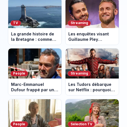
TV
Streaming
La grande histoire de
Les enquêtes visant
la Bretagne : comment
Guillaume Pley
les Bretons ont
poussent Ragnar Le
défendu leur culture
Breton à quitter la
au fil des décennies
tournée Legend
People
Streaming
Marc-Emmanuel
Les Tudors débarque
Dufour frappé par un
sur Netflix : pourquoi la
terrible incendie : son
série n’a rien perdu de
chalet part en fumée
son pouvoir
People
Sélection TV