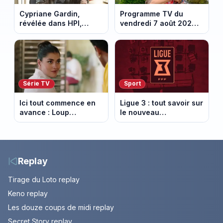
Cypriane Gardin,
Programme TV du
révélée dans HPI,
vendredi 7 août 2026 :
lance une cagnotte
notre sélection pour
après des difficultés
votre soirée télé
financières
Série TV
Sport
Ici tout commence en
Ligue 3 : tout savoir sur
avance : Loup
le nouveau
découvre la trahison
championnat qui
de Bianca. Episode du
succède au National
10 août 2026 (spoiler)
Replay
Tirage du Loto replay
Keno replay
Les douze coups de midi replay
Secret Story replay