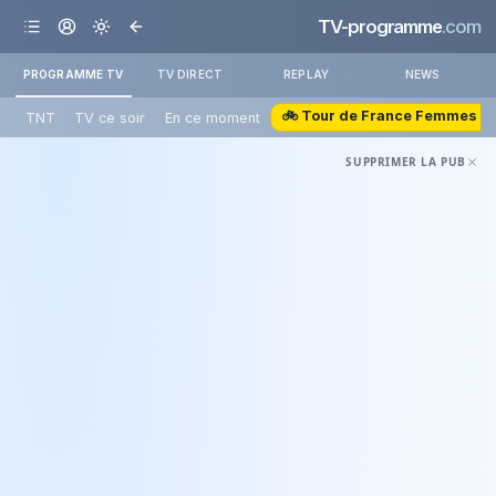
TV-programme
.com
PROGRAMME TV
TV DIRECT
REPLAY
NEWS
🚲 Tour de France Femmes
TNT
TV ce soir
En ce moment
SUPPRIMER LA PUB