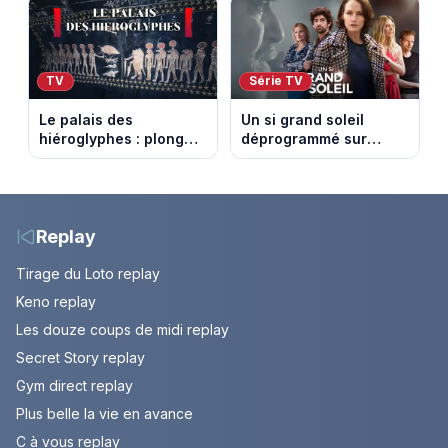
TV
Série TV
Le palais des
Un si grand soleil
hiéroglyphes : plongez
déprogrammé sur
dans la tombe
France 3 : cinq
égyptienne qui fascine
épisodes inédits
les archéologues
diffusés le 13 août
Replay
Tirage du Loto replay
Keno replay
Les douze coups de midi replay
Secret Story replay
Gym direct replay
Plus belle la vie en avance
C à vous replay