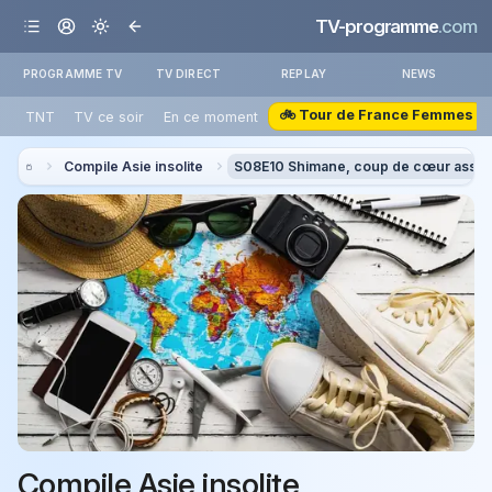
TV-programme
.com
PROGRAMME TV
TV DIRECT
REPLAY
NEWS
🚲 Tour de France Femmes
TNT
TV ce soir
En ce moment
Compile Asie insolite
S08E10 Shimane, coup de cœur assur
Compile Asie insolite