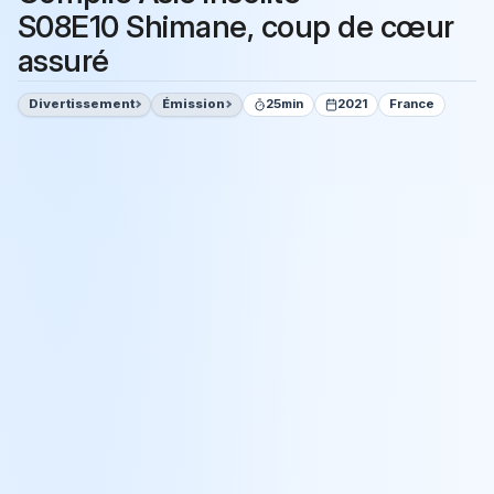
S08E10 Shimane, coup de cœur
assuré
Divertissement
Émission
25min
2021
France