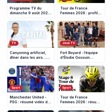
Programme TV du
Tour de France
dimanche 9 août 2026
Femmes 2026 : profil
: notre sélection pour
et horaires de la
votre soirée télé
dernière étape à Nice
TV
Jeux TV
Canyoning artificiel,
Fort Boyard : l’équipe
dîner dans les airs…
d’Élodie Gossuin
les loisirs les plus fous
termine avec une belle
passés au crible dans
somme pour l'Unicef et
Capital
le Refuge
Sport
Sport
Manchester United -
Tour de France
PSG : résumé vidéo du
Femmes 2026 : résumé
match amical du 8 août
vidéo de la 9e étape
2026
entre Sisteron et Nice