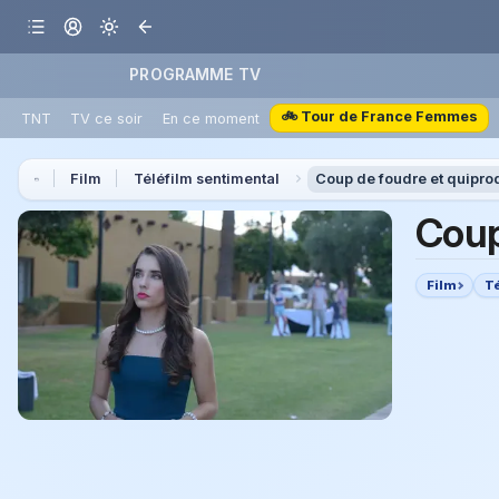
PROGRAMME TV
🚲 Tour de France Femmes
TNT
TV ce soir
En ce moment
Film
Téléfilm sentimental
Coup de foudre et quipro
Coup
Film
T