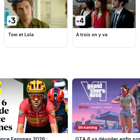
Tom et Lola
A trois on y va
Streaming
rance Femmes 2026 :
GTA 6 va dévoiler enfin so