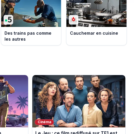
Des trains pas comme
Cauchemar en cuisine
les autres
Cinéma
n
Le Jeu : ce film rediffusé sur TF1 est