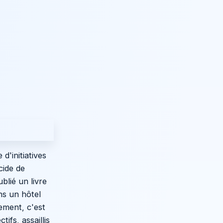
d'initiatives
cide de
blié un livre
ns un hôtel
ement, c'est
ifs, assaillis