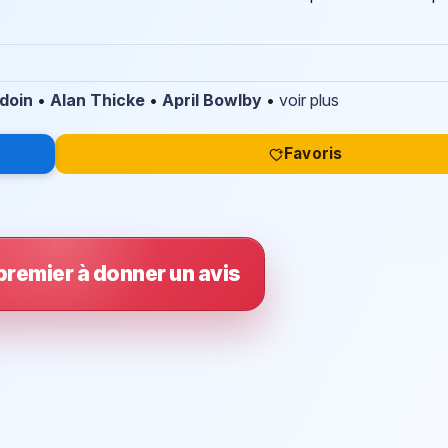
doin
•
Alan Thicke
•
April Bowlby
•
voir plus
Favoris
premier à donner un avis