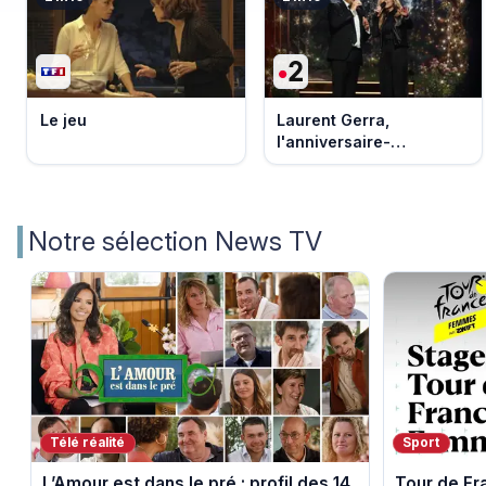
Le jeu
Laurent Gerra,
l'anniversaire-
événement
Notre sélection News TV
Télé réalité
Sport
L’Amour est dans le pré : profil des 14
Tour de F