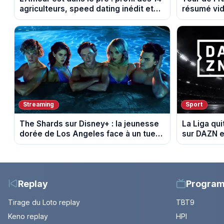
agriculteurs, speed dating inédit et
résumé vid
de nouvelles histoires d’amour
Montbrison
Streaming
Sport
The Shards sur Disney+ : la jeunesse
La Liga qui
dorée de Los Angeles face à un tueur
sur DAZN e
dans les années 80
Replay
Progra
Tirage du Loto replay
TBT9
Keno replay
HPI