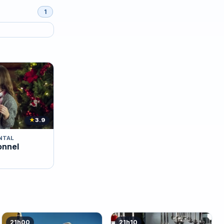
1
★
3.9
NTAL
onnel
21h00
21h10