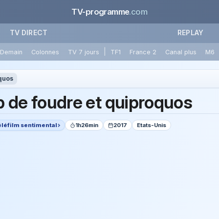
TV-programme
.com
TV DIRECT
REPLAY
|
Demain
Colonnes
TV 7 jours
TF1
France 2
Canal plus
M6
quos
 de foudre et quiproquos
éléfilm sentimental
1h26min
2017
Etats-Unis