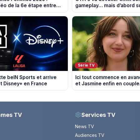
éo de la 6e étape entre
gameplay… mais d’abord su
 et Tournon-sur-Rhône
Série TV
tte beIN Sports et arrive
Ici tout commence en avanc
t Disney+ en France
et Jasmine enfin en couple
du 7 août 2026 (spoiler)
mmes TV
Services TV
News TV
Audiences TV