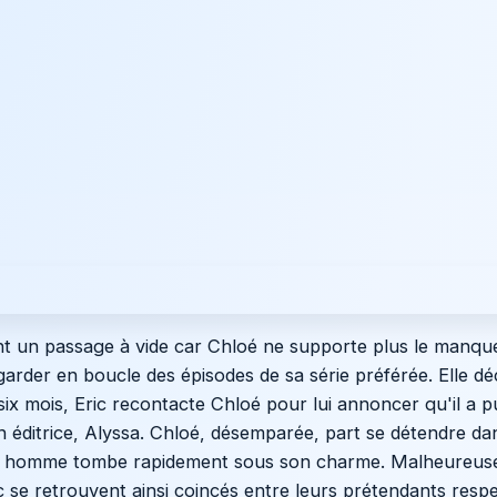
ent un passage à vide car Chloé ne supporte plus le manque 
garder en boucle des épisodes de sa série préférée. Elle dé
six mois, Eric recontacte Chloé pour lui annoncer qu'il a pu
 son éditrice, Alyssa. Chloé, désemparée, part se détendre da
eune homme tombe rapidement sous son charme. Malheureus
c se retrouvent ainsi coincés entre leurs prétendants respect