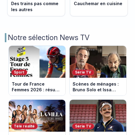
Des trains pas comme
Cauchemar en cuisine
les autres
Notre sélection News TV
Sport
Série TV
Tour de France
Scènes de ménages :
Femmes 2026 : résumé
Bruno Solo et Issa
vidéo de la 5e étape
Doumbia rejoignent la
entre Mâcon et
saison 18 sur M6
Belleville-en-
Beaujolais
Télé réalité
Série TV