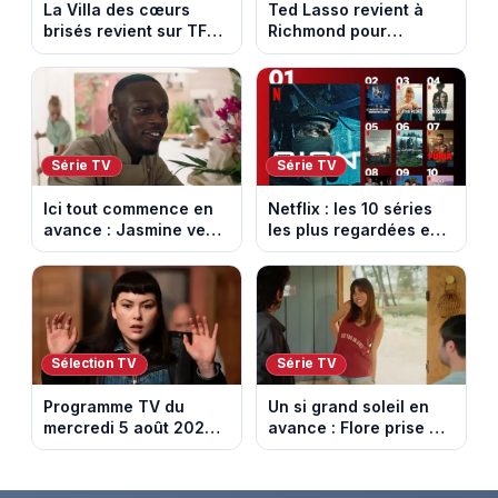
La Villa des cœurs
Ted Lasso revient à
brisés revient sur TFX :
Richmond pour
voici les candidats de
entraîner une équipe
la saison 11 au Mexique
féminine dans la
saison 4
Série TV
Série TV
Ici tout commence en
Netflix : les 10 séries
avance : Jasmine veut
les plus regardées en
retenir Louis. Episode
France en ce moment
du 6 août 2026
(spoiler)
Sélection TV
Série TV
Programme TV du
Un si grand soleil en
mercredi 5 août 2026 :
avance : Flore prise au
notre sélection pour
piège. Episode du 6
votre soirée télé
août 2026 (spoiler).