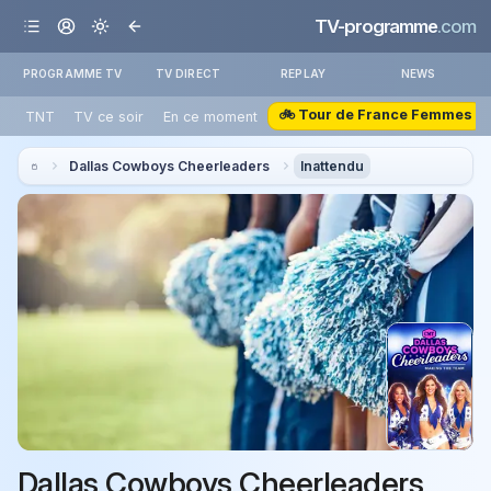
TV-programme
.com
PROGRAMME TV
TV DIRECT
REPLAY
NEWS
🚲 Tour de France Femmes
TNT
TV ce soir
En ce moment
Dallas Cowboys Cheerleaders
Inattendu
Dallas Cowboys Cheerleaders