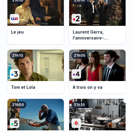
21h10
21h10
Le jeu
Laurent Gerra,
l'anniversaire-
événement
21h10
21h05
Tom et Lola
A trois on y va
21h00
21h10