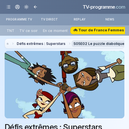
TV-programme
.com
PROGRAMME TV
TV DIRECT
REPLAY
NEWS
🚲 Tour de France Femmes
TNT
TV ce soir
En ce moment
Défis extrêmes : Superstars
S05E02 Le puzzle diabolique
Défis extrêmes : Superstars