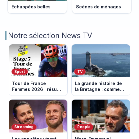
Echappées belles
Scènes de ménages
Notre sélection News TV
Sport
TV
Tour de France
La grande histoire de
Femmes 2026 : résumé
la Bretagne : comment
vidéo de la 7e étape
les Bretons ont
avec l'ascension du
défendu leur culture
Mont Ventoux
au fil des décennies
Streaming
People
Les enquêtes visant
Marc-Emmanuel