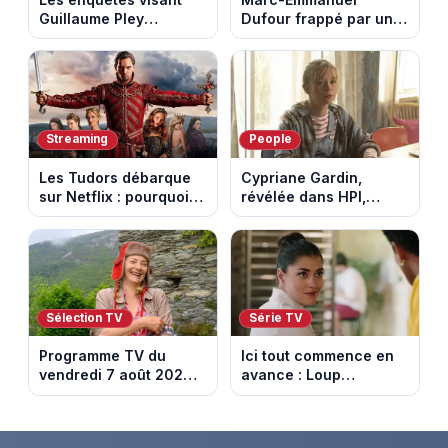
Guillaume Pley
Dufour frappé par un
poussent Ragnar Le
terrible incendie : son
Breton à quitter la
chalet part en fumée
tournée Legend
Streaming
People
Les Tudors débarque
Cypriane Gardin,
sur Netflix : pourquoi la
révélée dans HPI,
série n’a rien perdu de
lance une cagnotte
son pouvoir
après des difficultés
financières
Sélection TV
Série TV
Programme TV du
Ici tout commence en
vendredi 7 août 2026 :
avance : Loup
notre sélection pour
découvre la trahison
votre soirée télé
de Bianca. Episode du
10 août 2026 (spoiler)