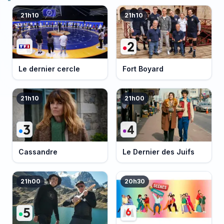
21h10
21h10
Le dernier cercle
Fort Boyard
21h10
21h00
Cassandre
Le Dernier des Juifs
21h00
20h30