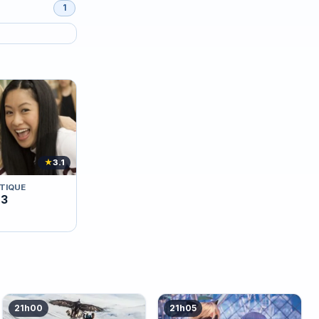
1
★
3.1
TIQUE
 3
21h00
21h05