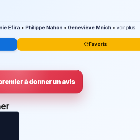
nie Efira
•
Philippe Nahon
•
Geneviève Mnich
•
voir plus
Favoris
premier à donner un avis
ner