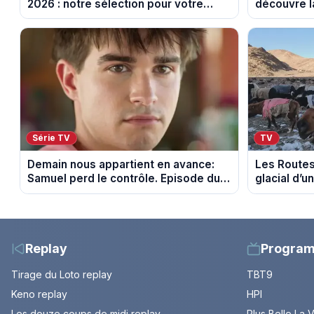
2026 : notre sélection pour votre
découvre l
soirée télé
Episode du
Série TV
TV
Demain nous appartient en avance:
Les Routes 
Samuel perd le contrôle. Episode du
glacial d’
10 août 2026.
Mongolie
Replay
Progra
Tirage du Loto replay
TBT9
Keno replay
HPI
Les douze coups de midi replay
Plus Belle La 