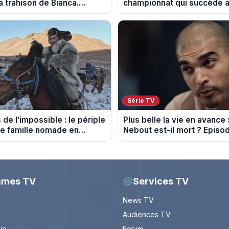
a trahison de Bianca.
championnat qui succède a
 10 août 2026 (spoiler)
Série TV
de l’impossible : le périple
Plus belle la vie en avance 
une famille nomade en
Nebout est-il mort ? Episo
août 2026 (spoiler)
mmes TV
Services TV
News TV
Audiences TV
Vie
Forum