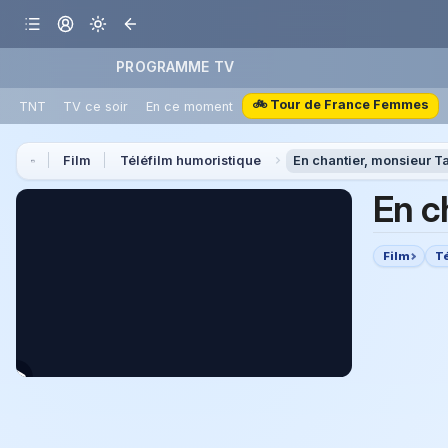
PROGRAMME TV
🚲 Tour de France Femmes
TNT
TV ce soir
En ce moment
Film
Téléfilm humoristique
En chantier, monsieur T
En c
Film
T