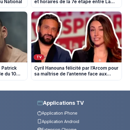
u National
et horaires de la 7e étape entre La
Voulte-sur-Rhône et le Mont Ventoux
TV
: Patrick
Cyril Hanouna félicité par l’Arcom pour
de du 10
sa maîtrise de l’antenne face aux
propos de Delphine Wespiser sur le
cancer
Applications TV
Application iPhone
Application Android
Extension Chrome