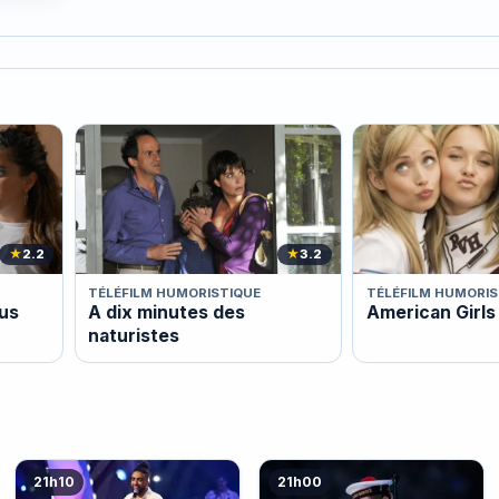
★
2.2
★
3.2
TÉLÉFILM HUMORISTIQUE
TÉLÉFILM HUMORIS
lus
A dix minutes des
American Girls
naturistes
21h10
21h00