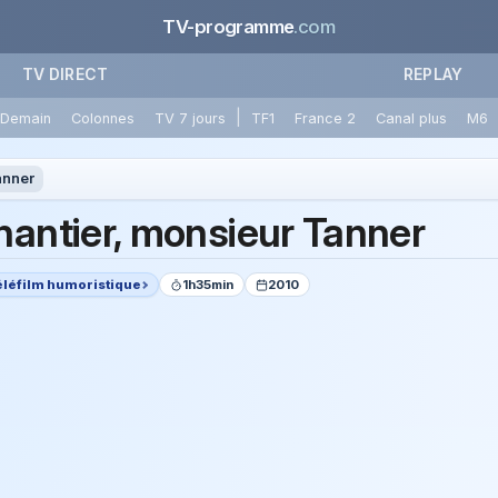
TV-programme
.com
TV DIRECT
REPLAY
|
Demain
Colonnes
TV 7 jours
TF1
France 2
Canal plus
M6
anner
hantier, monsieur Tanner
éléfilm humoristique
1h35min
2010