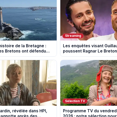
Streaming
istoire de la Bretagne :
Les enquêtes visant Guill
s Bretons ont défendu
poussent Ragnar Le Breton 
e au fil des décennies
la tournée Legend
Sélection TV
ardin, révélée dans HPI,
Programme TV du vendredi
cagnotte après des
2026 : notre sélection pour