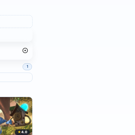
1
★
4.0