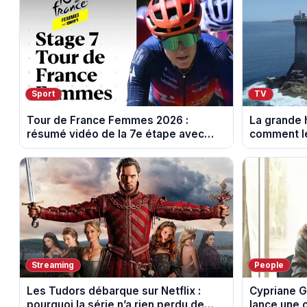
Sport
TV
Tour de France Femmes 2026 :
La grande h
résumé vidéo de la 7e étape avec
comment le
l'ascension du Mont Ventoux
leur cultur
Streaming
People
Les Tudors débarque sur Netflix :
Cypriane G
pourquoi la série n’a rien perdu de
lance une 