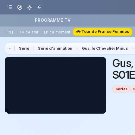
PROGRAMME TV
🚲 Tour de France Femmes
TNT
TV ce soir
En ce moment
Série
Série d'animation
Gus, le Chevalier Minus
Gus,
S01E
Série