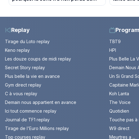
son pouvoir
difficultés
Replay
Progra
Tirage du Loto replay
TBT9
Keno replay
HPI
Les douze coups de midi replay
Plus Belle La 
Secret Story replay
Demain Nous A
Plus belle la vie en avance
Un Si Grand So
Gym direct replay
Capitaine Mar
C à vous replay
Koh Lanta
Demain nous appartient en avance
The Voice
Ici tout commence replay
Quotidien
Journal de TF1 replay
Touche pas à
Tirage de l'Euro Millions replay
W9 direct
Top courses replay
Meurtres a ...