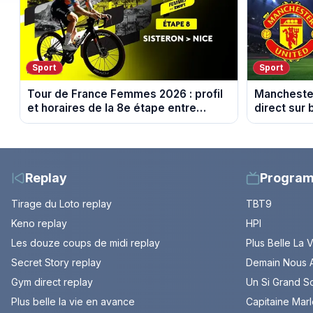
Sport
Sport
Tour de France Femmes 2026 : profil
Manchester
et horaires de la 8e étape entre
direct sur 
Sisteron et Nice
Replay
Progra
Tirage du Loto replay
TBT9
Keno replay
HPI
Les douze coups de midi replay
Plus Belle La 
Secret Story replay
Demain Nous A
Gym direct replay
Un Si Grand So
Plus belle la vie en avance
Capitaine Mar