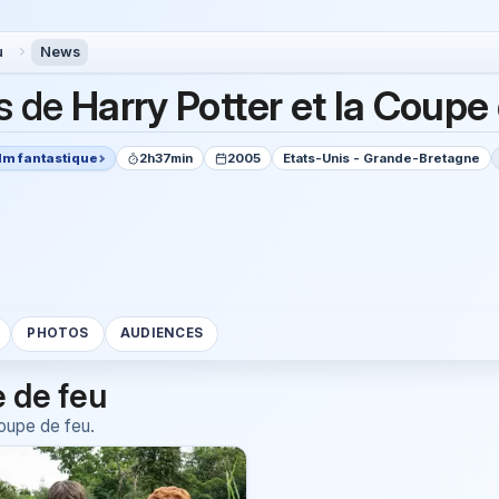
u
News
s de
Harry Potter et la Coupe
lm fantastique
2h37min
2005
Etats-Unis - Grande-Bretagne
PHOTOS
AUDIENCES
e de feu
Coupe de feu.