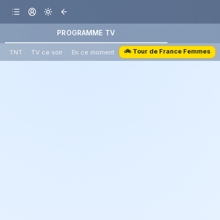
PROGRAMME TV
🚲 Tour de France Femmes
TNT
TV ce soir
En ce moment