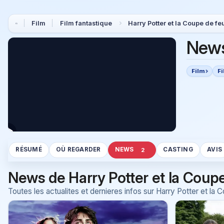
Film
Film fantastique
Harry Potter et la Coupe de fe
New
Film
Fi
RÉSUMÉ
OÙ REGARDER
NEWS
CASTING
AVIS
2
News de Harry Potter et la Coup
Toutes les actualites et dernieres infos sur Harry Potter et la 