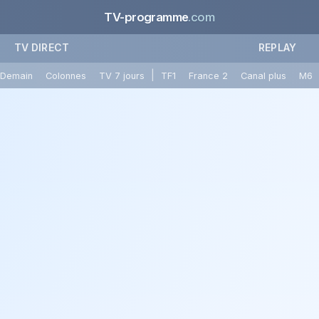
TV-programme
.com
TV DIRECT
REPLAY
|
Demain
Colonnes
TV 7 jours
TF1
France 2
Canal plus
M6