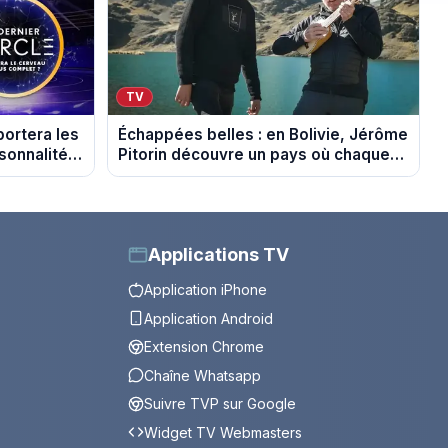
TV
portera les
Échappées belles : en Bolivie, Jérôme
sonnalités
Pitorin découvre un pays où chaque
sommet se mérite
Applications TV
Application iPhone
Application Android
Extension Chrome
Chaîne Whatsapp
Suivre TVP sur Google
Widget TV Webmasters