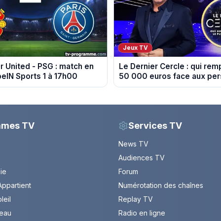
Jeux TV
 United - PSG : match en
Le Dernier Cercle : qui rem
beIN Sports 1 à 17h00
50 000 euros face aux per
?
mmes TV
Services TV
News TV
Audiences TV
Vie
Forum
ppartient
Numérotation des chaînes
leil
Replay TV
leau
Radio en ligne