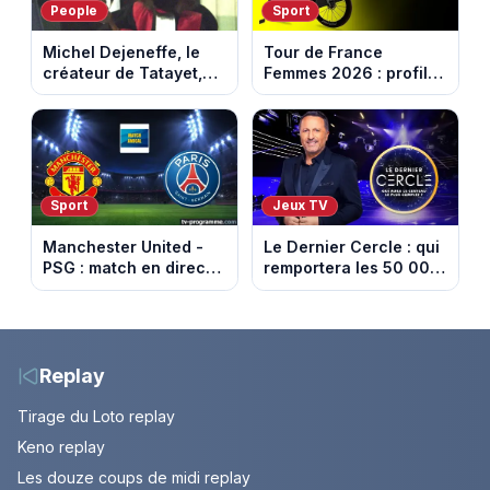
People
Sport
Michel Dejeneffe, le
Tour de France
créateur de Tatayet,
Femmes 2026 : profil
est mort à 77 ans
et horaires de la 8e
étape entre Sisteron et
Nice
Sport
Jeux TV
Manchester United -
Le Dernier Cercle : qui
PSG : match en direct
remportera les 50 000
sur beIN Sports 1 à
euros face aux
17h00
personnalités ?
Replay
Tirage du Loto replay
Keno replay
Les douze coups de midi replay