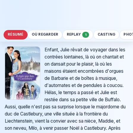
RÉSUMÉ
OÙ REGARDER
REPLAY
CASTING
PHO
1
Enfant, Julie rêvait de voyager dans les
contrées lointaines, là où on chantait et
on dansait pour le plaisir, là où les
maisons étaient encombrées d'orgues
de Barbarie et de boîtes à musique,
d'automates et de pendules à coucou.
Hélas, le temps a passé et Julie est
restée dans sa petite ville de Buffalo.
Aussi, quelle n'est pas sa surprise lorsque le majordome du
duc de Castlebury, une ville située à la frontière du
Liechtenstein, vient la convier avec sa nièce, Maddie, et
son neveu, Milo, à venir passer Noël à Castlebury. Après