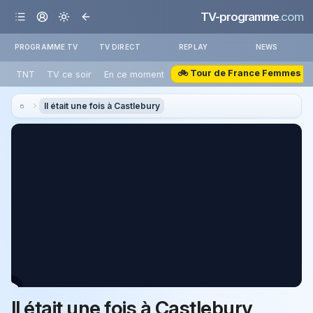
TV-programme
.com
PROGRAMME TV
TV DIRECT
REPLAY
NEWS
🚲 Tour de France Femmes
TNT
TV ce soir
En ce moment
Il était une fois à Castlebury
Il était une fois à Castlebury