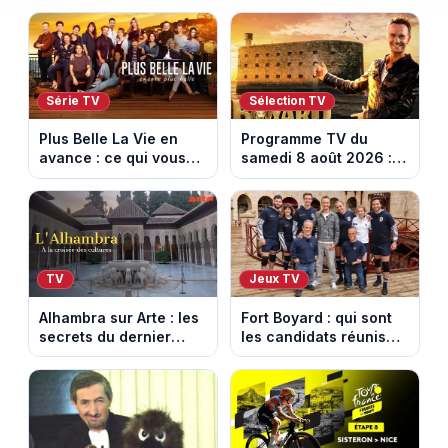
Série TV
Sélection TV
Plus Belle La Vie en
Programme TV du
avance : ce qui vous
samedi 8 août 2026 :
attend la semaine du
notre sélection pour
10 au 14 août 2026
votre soirée télé
(spoiler)
TV
Jeux TV
Alhambra sur Arte : les
Fort Boyard : qui sont
secrets du dernier
les candidats réunis
sultanat musulman
par Cyril Féraud ce
d’Espagne
samedi 8 août 2026 ?