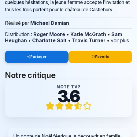
quelques hésitations, la jeune femme accepte l'invitation et
tous les trois partent pour le château de Castlebury...
Réalisé par
Michael Damian
Distribution
:
Roger Moore
•
Katie McGrath
•
Sam
Heughan
•
Charlotte Salt
•
Travis Turner
•
voir plus
Partager
Favoris
Notre critique
NOTE TVP
3.6
Un conte de Noël féerique, à découvrir en famille.