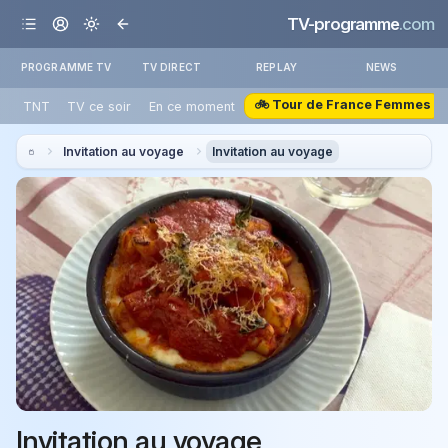
TV-programme
.com
PROGRAMME TV
TV DIRECT
REPLAY
NEWS
🚲 Tour de France Femmes
TNT
TV ce soir
En ce moment
Invitation au voyage
Invitation au voyage
Invitation au voyage