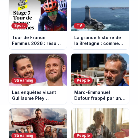
Sport
TV
Tour de France
La grande histoire de
Femmes 2026 : résumé
la Bretagne : comment
vidéo de la 7e étape
les Bretons ont
avec l'ascension du
défendu leur culture
Mont Ventoux
au fil des décennies
Streaming
People
Les enquêtes visant
Marc-Emmanuel
Guillaume Pley
Dufour frappé par un
poussent Ragnar Le
terrible incendie : son
Breton à quitter la
chalet part en fumée
tournée Legend
Streaming
People