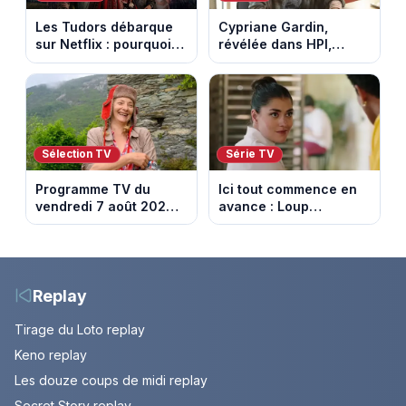
Les Tudors débarque
Cypriane Gardin,
sur Netflix : pourquoi la
révélée dans HPI,
série n’a rien perdu de
lance une cagnotte
son pouvoir
après des difficultés
financières
Sélection TV
Série TV
Programme TV du
Ici tout commence en
vendredi 7 août 2026 :
avance : Loup
notre sélection pour
découvre la trahison
votre soirée télé
de Bianca. Episode du
10 août 2026 (spoiler)
Replay
Tirage du Loto replay
Keno replay
Les douze coups de midi replay
Secret Story replay