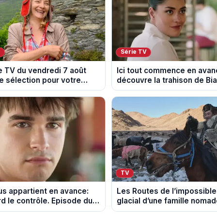
V
Série TV
 TV du vendredi 7 août
Ici tout commence en avan
e sélection pour votre
découvre la trahison de Bi
Episode du 10 août 2026 (s
TV
s appartient en avance:
Les Routes de l’impossible 
d le contrôle. Episode du
glacial d’une famille noma
26.
Mongolie