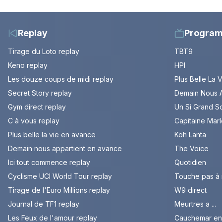
Replay
Progra
Tirage du Loto replay
TBT9
Keno replay
HPI
Les douze coups de midi replay
Plus Belle La 
Secret Story replay
Demain Nous A
Gym direct replay
Un Si Grand So
C à vous replay
Capitaine Mar
Plus belle la vie en avance
Koh Lanta
Demain nous appartient en avance
The Voice
Ici tout commence replay
Quotidien
Cyclisme UCI World Tour replay
Touche pas à
Tirage de l'Euro Millions replay
W9 direct
Journal de TF1 replay
Meurtres a ...
Les Feux de l'amour replay
Cauchemar en 