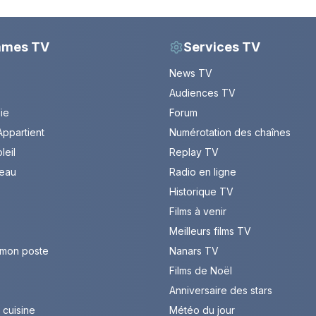
mmes TV
Services TV
News TV
Audiences TV
Vie
Forum
ppartient
Numérotation des chaînes
leil
Replay TV
leau
Radio en ligne
Historique TV
Films à venir
Meilleurs films TV
 mon poste
Nanars TV
Films de Noël
Anniversaire des stars
cuisine
Météo du jour