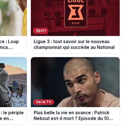
Sport
ce : Loup
Ligue 3 : tout savoir sur le nouveau
anca.
championnat qui succède au National
poiler)
Série TV
: le périple
Plus belle la vie en avance : Patrick
de en
Nebout est-il mort ? Episode du 10
août 2026 (spoiler)