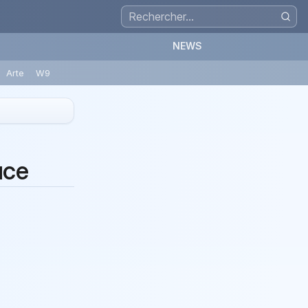
NEWS
Arte
W9
uce