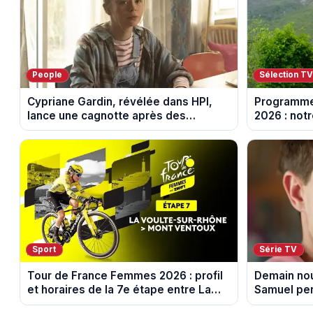
People
Sélection T
Cypriane Gardin, révélée dans HPI,
Programme
lance une cagnotte après des
2026 : notr
difficultés financières
soirée télé
Sport
Série TV
Tour de France Femmes 2026 : profil
Demain nou
et horaires de la 7e étape entre La
Samuel per
Voulte-sur-Rhône et le Mont Ventoux
10 août 20