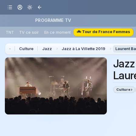
PROGRAMME TV
🚲 Tour de France Femmes
TNT
TV ce soir
En ce moment
Culture
Jazz
Jazz à La Villette 2019
Laurent Ba
Jazz 
Laur
Culture