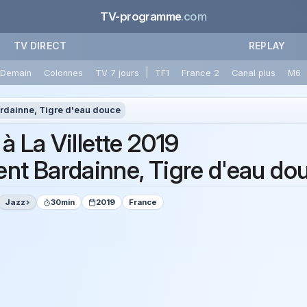
TV-programme
.com
TV DIRECT
REPLAY
|
Demain
Colonnes
TV 7 jours
TF1
France 2
Canal plus
M6
rdainne, Tigre d'eau douce
à La Villette 2019
ent Bardainne, Tigre d'eau do
Jazz
30min
2019
France