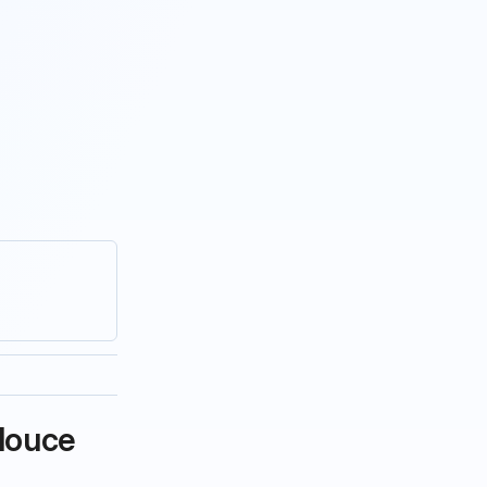
 douce