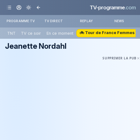
TV-programme
.com
PROGRAMME TV
TV DIRECT
REPLAY
NEWS
🚲 Tour de France Femmes
TNT
TV ce soir
En ce moment
Jeanette Nordahl
SUPPRIMER LA PUB