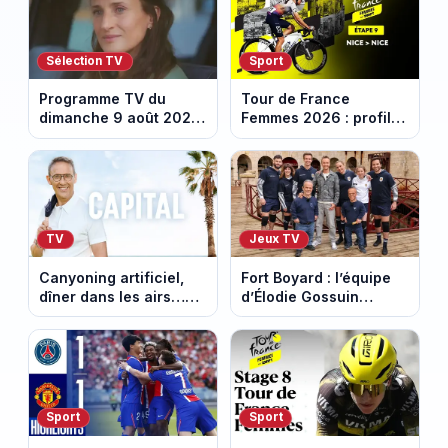
Sélection TV
Sport
Programme TV du
Tour de France
dimanche 9 août 2026
Femmes 2026 : profil
: notre sélection pour
et horaires de la
votre soirée télé
dernière étape à Nice
TV
Jeux TV
Canyoning artificiel,
Fort Boyard : l’équipe
dîner dans les airs…
d’Élodie Gossuin
les loisirs les plus fous
termine avec une belle
passés au crible dans
somme pour l'Unicef et
Capital
le Refuge
Sport
Sport