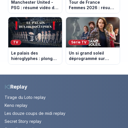
Manchester United -
Tour de France
PSG : résumé vidéo du
Femmes 2026 : résumé
match amical du 8 août
vidéo de la 9e étape
2026
entre Sisteron et Nice
TV
Série TV
Le palais des
Un si grand soleil
hiéroglyphes : plongez
déprogrammé sur
dans la tombe
France 3 : cinq
égyptienne qui fascine
épisodes inédits
les archéologues
diffusés le 13 août
Replay
Tirage du Loto replay
Keno replay
Les douze coups de midi replay
Secret Story replay