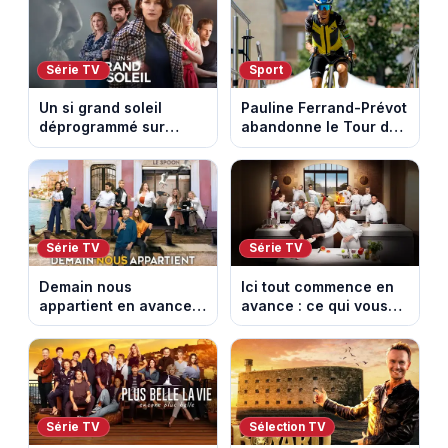
les archéologues
Série TV
Sport
Un si grand soleil
Pauline Ferrand-Prévot
déprogrammé sur
abandonne le Tour de
France 3 : cinq
France Femmes avant
épisodes inédits
la 8e étape
diffusés le 13 août
Série TV
Série TV
Demain nous
Ici tout commence en
appartient en avance :
avance : ce qui vous
ce qui vous attend la
attend la semaine du
semaine du 10 au 14
10 au 14 août 2026
août 2026 (spoiler)
(spoiler)
Série TV
Sélection TV