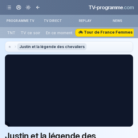
TV-programme
.com
PROGRAMME TV
TV DIRECT
REPLAY
NEWS
🚲 Tour de France Femmes
TNT
TV ce soir
En ce moment
Justin et la légende des chevaliers
Justin et la légende des