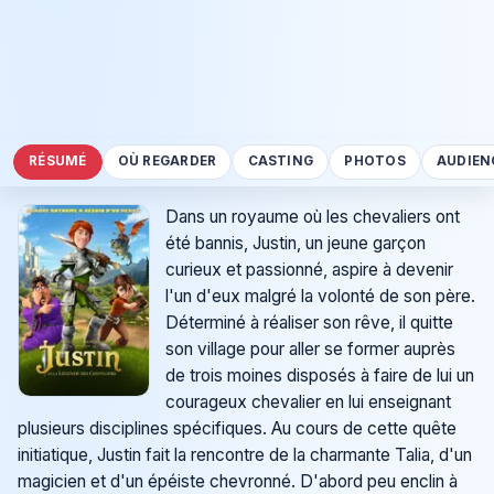
RÉSUMÉ
OÙ REGARDER
CASTING
PHOTOS
AUDIEN
Dans un royaume où les chevaliers ont
été bannis, Justin, un jeune garçon
curieux et passionné, aspire à devenir
l'un d'eux malgré la volonté de son père.
Déterminé à réaliser son rêve, il quitte
son village pour aller se former auprès
de trois moines disposés à faire de lui un
courageux chevalier en lui enseignant
plusieurs disciplines spécifiques. Au cours de cette quête
initiatique, Justin fait la rencontre de la charmante Talia, d'un
magicien et d'un épéiste chevronné. D'abord peu enclin à