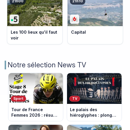
21h00
21h10
Les 100 lieux qu'il faut
Capital
voir
Notre sélection News TV
Sport
TV
Tour de France
Le palais des
Femmes 2026 : résumé
hiéroglyphes : plongez
vidéo de la 9e étape
dans la tombe
entre Sisteron et Nice
égyptienne qui fascine