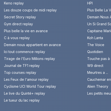
Keno replay
HPI
Les douze coups de midi replay
Plus Belle La 
Secret Story replay
Demain Nous A
Gym direct replay
Un Si Grand So
Plus belle la vie en avance
Capitaine Mar
C à vous replay
Koh Lanta
Demain nous appartient en avance
The Voice
Ici tout commence replay
Quotidien
Tirage de l'Euro Millions replay
Touche pas à
Journal de TF1 replay
W9 direct
Top courses replay
Meurtres a ...
Les Feux de l'amour replay
Cauchemar en 
Cyclisme UCI World Tour replay
Alien Theory
Le live du Quinté+ replay
Les petits meu
Le tueur du lac replay