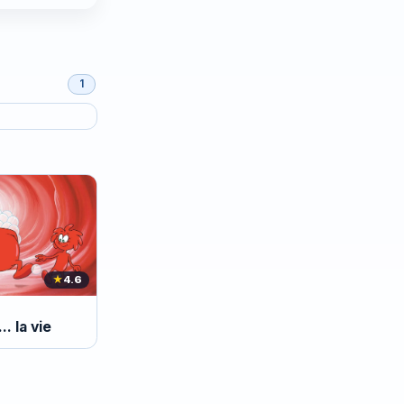
1
★
4.6
.. la vie