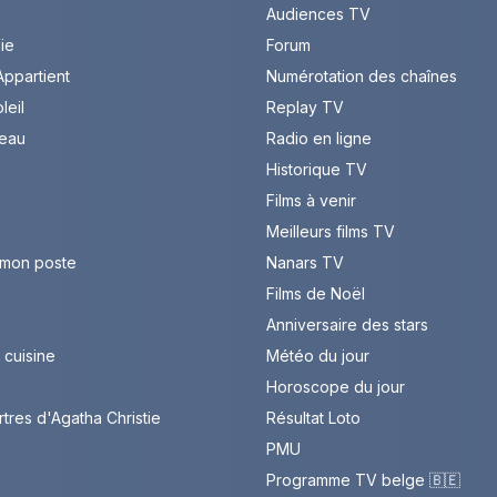
Audiences TV
Vie
Forum
ppartient
Numérotation des chaînes
leil
Replay TV
leau
Radio en ligne
Historique TV
Films à venir
Meilleurs films TV
 mon poste
Nanars TV
Films de Noël
Anniversaire des stars
cuisine
Météo du jour
Horoscope du jour
rtres d'Agatha Christie
Résultat Loto
PMU
Programme TV belge 🇧🇪