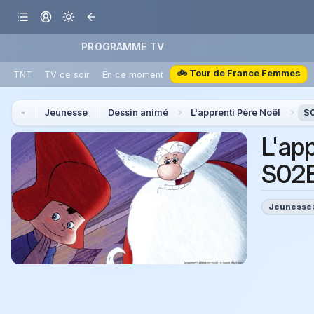
PROGRAMME TV
🚲 Tour de France Femmes
TNT
TV ce soir
En ce moment
Jeunesse
Dessin animé
L'apprenti Père Noël
S0
L'ap
S02E
Jeunesse