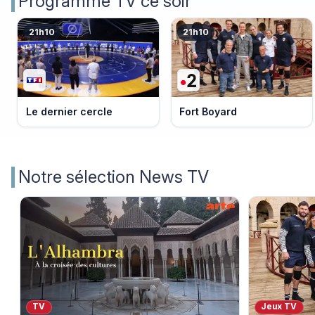
Programme TV ce soir
21h10
21h10
Le dernier cercle
Fort Boyard
Notre sélection News TV
TV
Jeux TV