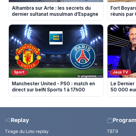
Alhambra sur Arte : les secrets du
Fort Boyard
dernier sultanat musulman d’Espagne
réunis par
août 2026 
Sport
Jeux TV
Manchester United - PSG : match en
Le Dernier 
direct sur beIN Sports 1 à 17h00
50 000 eur
?
Replay
Progra
Tirage du Loto replay
TBT9