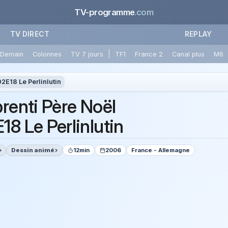
TV-programme
.com
TV DIRECT
REPLAY
|
Demain
Colonnes
TV 7 jours
TF1
France 2
Canal plus
M6
2E18 Le Perlinlutin
prenti Père Noël
18 Le Perlinlutin
Dessin animé
12min
2006
France - Allemagne