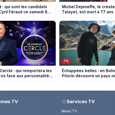
 : qui sont les candidats
Michel Dejeneffe, le créate
 Cyril Féraud ce samedi 8
Tatayet, est mort à 77 ans
?
TV
Cercle : qui remportera les
Échappées belles : en Boli
os face aux personnalités
Pitorin découvre un pays 
sommet se mérite
mmes TV
Services TV
News TV