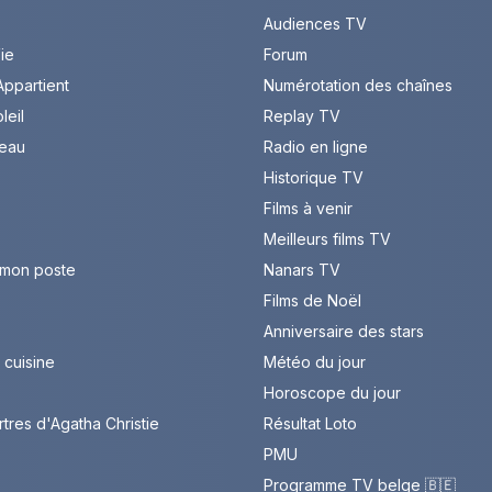
Audiences TV
Vie
Forum
ppartient
Numérotation des chaînes
leil
Replay TV
leau
Radio en ligne
Historique TV
Films à venir
Meilleurs films TV
 mon poste
Nanars TV
Films de Noël
Anniversaire des stars
cuisine
Météo du jour
Horoscope du jour
rtres d'Agatha Christie
Résultat Loto
PMU
Programme TV belge 🇧🇪