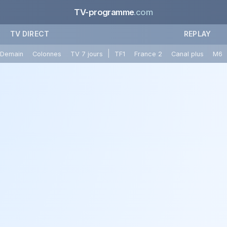
TV-programme
.com
TV DIRECT
REPLAY
|
Demain
Colonnes
TV 7 jours
TF1
France 2
Canal plus
M6