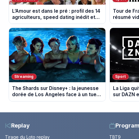
L’Amour est dans le pré : profil des 14
Tour de F
agriculteurs, speed dating inédit et
résumé vid
de nouvelles histoires d’amour
Montbrison
Streaming
Sport
The Shards sur Disney+ : la jeunesse
La Liga qui
dorée de Los Angeles face à un tueur
sur DAZN e
dans les années 80
Replay
Progra
Tirage du Loto replay
TBT9