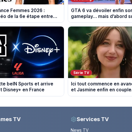
rance Femmes 2026 :
GTA 6 va dévoiler enfin so
éo de la 6e étape entre
gameplay… mais d’abord su
 et Tournon-sur-Rhône
Série TV
tte beIN Sports et arrive
Ici tout commence en avanc
t Disney+ en France
et Jasmine enfin en couple
du 7 août 2026 (spoiler)
mmes TV
Services TV
News TV