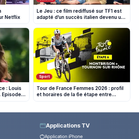
n
Le Jeu : ce film rediffusé sur TF1 est
r Netflix
adapté d’un succès italien devenu un
phénomène mondial
Sport
e : Louis
Tour de France Femmes 2026 : profil
. Episode
et horaires de la 6e étape entre
Montbrison et Tournon-sur-Rhône
Applications TV
Application iPhone