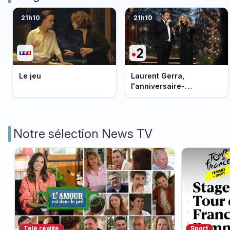
21h10
21h10
Le jeu
Laurent Gerra,
l'anniversaire-
événement
Notre sélection News TV
Télé réalité
Sport