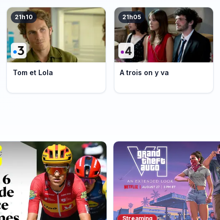
21h10
21h05
Tom et Lola
A trois on y va
Streaming