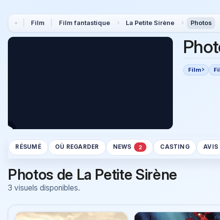
Film
Film fantastique
La Petite Sirène
Photos
Phot
Film
Fi
RÉSUMÉ
OÙ REGARDER
NEWS
CASTING
AVIS
2
Photos de La Petite Sirène
3 visuels disponibles.