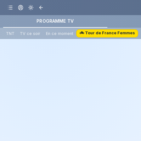
PROGRAMME TV
🚲 Tour de France Femmes
TNT
TV ce soir
En ce moment