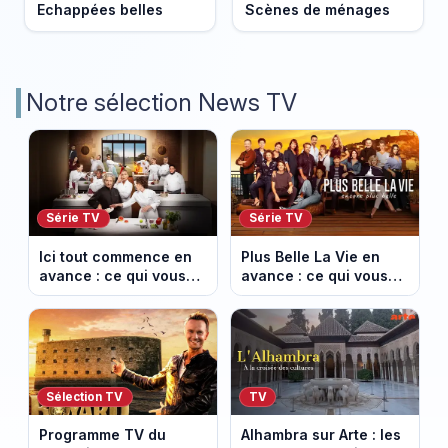
Echappées belles
Scènes de ménages
Notre sélection News TV
Série TV
Série TV
Ici tout commence en
Plus Belle La Vie en
avance : ce qui vous
avance : ce qui vous
attend la semaine du
attend la semaine du
10 au 14 août 2026
10 au 14 août 2026
(spoiler)
(spoiler)
Sélection TV
TV
Programme TV du
Alhambra sur Arte : les