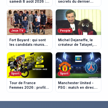
samedi 8 août 2026 :
secrets du dernier
notre sélection pour
sultanat musulman
votre soirée télé
d’Espagne
Jeux TV
People
Fort Boyard : qui sont
Michel Dejeneffe, le
les candidats réunis
créateur de Tatayet,
par Cyril Féraud ce
est mort à 77 ans
samedi 8 août 2026 ?
Sport
Sport
Tour de France
Manchester United -
Femmes 2026 : profil
PSG : match en direct
et horaires de la 8e
sur beIN Sports 1 à
étape entre Sisteron et
17h00
Nice