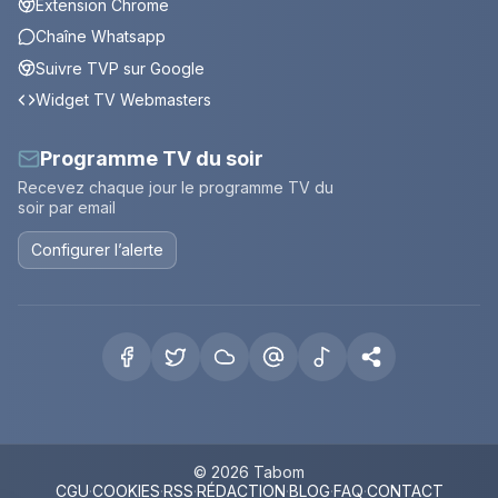
Extension Chrome
Chaîne Whatsapp
Suivre TVP sur Google
Widget TV Webmasters
Programme TV du soir
Recevez chaque jour le programme TV du
soir par email
Configurer l’alerte
© 2026 Tabom
CGU
·
COOKIES
·
RSS
·
RÉDACTION
·
BLOG
·
FAQ
·
CONTACT