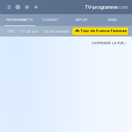
TV-programme
.com
PROGRAMME TV
TV DIRECT
REPLAY
NEWS
🚲 Tour de France Femmes
TNT
TV ce soir
En ce moment
SUPPRIMER LA PUB