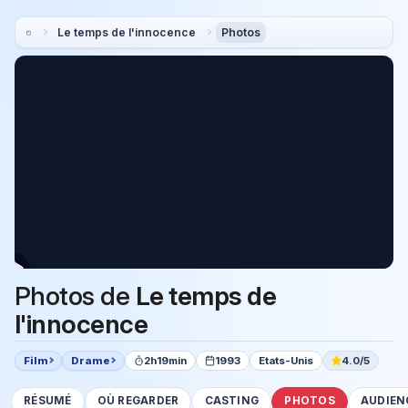
Le temps de l'innocence
Photos
Photos de
Le temps de
l'innocence
Film
Drame
2h19min
1993
Etats-Unis
4.0/5
RÉSUMÉ
OÙ REGARDER
CASTING
PHOTOS
AUDIEN