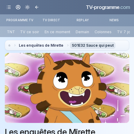
TV-programme
.com
PROGRAMME TV
TV DIRECT
REPLAY
NEWS
TNT
TV ce soir
En ce moment
Demain
Colonnes
TV 7 jou
Les enquêtes de Mirette
S01E32 Sauce qui peut
Les enquêtes de Mirette