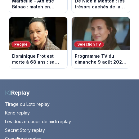
Marseille - Athletic
De Nice à Menton : les
Bilbao : match en
trésors cachés de la
direct sur Ligue 1+ à
French Riviera dévoilés
17h30 (amical du 9
dans les 100 lieux qu'il
août 2026)
faut voir
People
Sélection TV
Dominique Frot est
Programme TV du
morte à 68 ans : sa
dimanche 9 août 2026
sœur Catherine Frot
: notre sélection pour
annonce la triste
votre soirée télé
nouvelle
Replay
Tirage du Loto replay
Keno replay
Les douze coups de midi replay
Secret Story replay
Gym direct replay