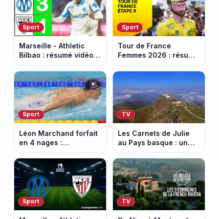
Sport
Sport
Marseille - Athletic
Tour de France
Bilbao : résumé vidéo
Femmes 2026 : résumé
du match amical au
vidéo de la dernière
Stade Vélodrome (9
étape à Nice. Demi
août 2026)
Vollering remporte son
deuxième Tour.
Sport
TV
Léon Marchand forfait
Les Carnets de Julie
en 4 nages :
au Pays basque : un
découvrez son
banquet au sommet de
programme de nage
la Rhune
aux Championnats
d'Europe
Sport
TV