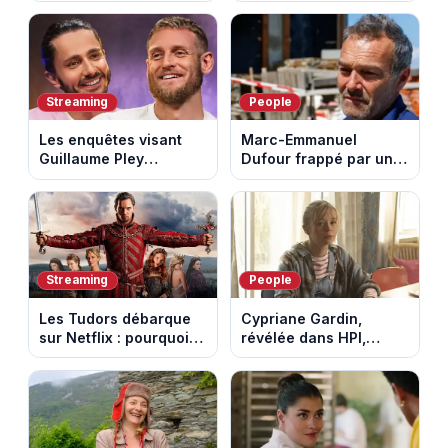
avec l'ascension du
défendu leur culture
Mont Ventoux
au fil des décennies
Streaming
People
Les enquêtes visant
Marc-Emmanuel
Guillaume Pley
Dufour frappé par un
poussent Ragnar Le
terrible incendie : son
Breton à quitter la
chalet part en fumée
tournée Legend
Streaming
People
Les Tudors débarque
Cypriane Gardin,
sur Netflix : pourquoi la
révélée dans HPI,
série n’a rien perdu de
lance une cagnotte
son pouvoir
après des difficultés
financières