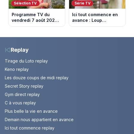
Sélection TV
Série TV
Programme TV du
Ici tout commence en
vendredi 7 août 2026 :
avance : Loup
notre sélection pour
découvre la trahison
votre soirée télé
de Bianca. Episode du
10 août 2026 (spoiler)
Replay
Tirage du Loto replay
Keno replay
Les douze coups de midi replay
Secret Story replay
Gym direct replay
C à vous replay
Plus belle la vie en avance
Demain nous appartient en avance
Ici tout commence replay