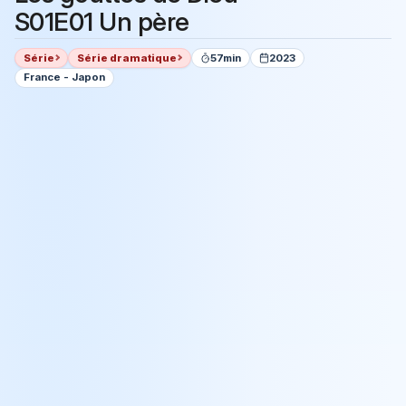
S01E01 Un père
Série
Série dramatique
57min
2023
France - Japon