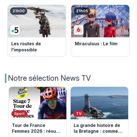
21h00
21h05
Les routes de
Miraculous : Le film
l'impossible
Notre sélection News TV
Sport
TV
Tour de France
La grande histoire de
Femmes 2026 : résumé
la Bretagne : comment
vidéo de la 7e étape
les Bretons ont