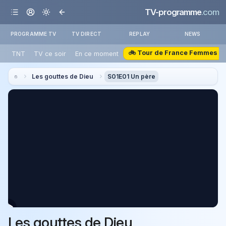
TV-programme
.com
PROGRAMME TV
TV DIRECT
REPLAY
NEWS
🚲 Tour de France Femmes
TNT
TV ce soir
En ce moment
Les gouttes de Dieu
S01E01 Un père
Les gouttes de Dieu