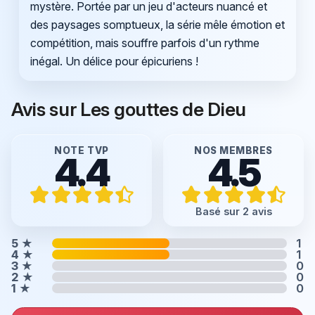
mystère. Portée par un jeu d'acteurs nuancé et
des paysages somptueux, la série mêle émotion et
compétition, mais souffre parfois d'un rythme
inégal. Un délice pour épicuriens !
Avis sur Les gouttes de Dieu
NOTE TVP
NOS MEMBRES
4.4
4.5
Basé sur 2 avis
5
★
1
4
★
1
3
★
0
2
★
0
1
★
0