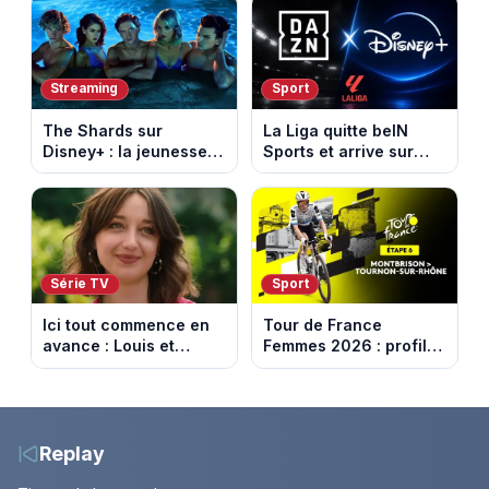
phénomène mondial
Streaming
Sport
The Shards sur
La Liga quitte beIN
Disney+ : la jeunesse
Sports et arrive sur
dorée de Los Angeles
DAZN et Disney+ en
face à un tueur dans
France
les années 80
Série TV
Sport
Ici tout commence en
Tour de France
avance : Louis et
Femmes 2026 : profil
Jasmine enfin en
et horaires de la 6e
couple. Episode du 7
étape entre
août 2026 (spoiler)
Montbrison et
Tournon-sur-Rhône
Replay