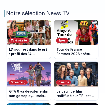
Notre sélection News TV
Télé réalité
Sport
L’Amour est dans le pré
Tour de France
: profil des 14
Femmes 2026 : résumé
agriculteurs, speed
vidéo de la 6e étape
dating inédit et de
entre Montbrison et
nouvelles histoires
Tournon-sur-Rhône
d’amour
Streaming
Cinéma
GTA 6 va dévoiler enfin
Le Jeu : ce film
son gameplay… mais
rediffusé sur TF1 est
d’abord sur Netflix
adapté d’un succès
italien devenu un