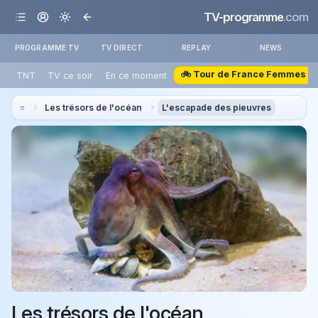
TV-programme
.com
PROGRAMME TV
TV DIRECT
REPLAY
NEWS
🚲 Tour de France Femmes
TNT
TV ce soir
En ce moment
Les trésors de l'océan
L'escapade des pieuvres
Les trésors de l'océan