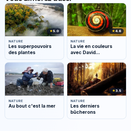
★
5.0
★
4.6
NATURE
NATURE
Les superpouvoirs
La vie en couleurs
des plantes
avec David
Attenborough
★
3.5
NATURE
NATURE
Au bout c'est la mer
Les derniers
bûcherons