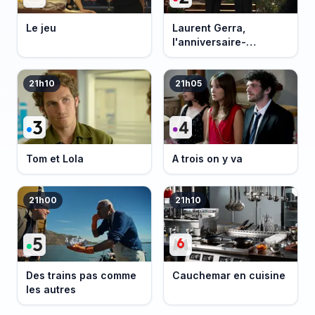
Le jeu
Laurent Gerra,
l'anniversaire-
événement
21h10
21h05
Tom et Lola
A trois on y va
21h00
21h10
Des trains pas comme
Cauchemar en cuisine
les autres