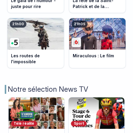
Le gala de l'humour -
La fête de la Saint-
juste pour rire
Patrick et de la
Bretagne
21h00
21h05
Les routes de
Miraculous : Le film
l'impossible
Notre sélection News TV
Télé réalité
Sport