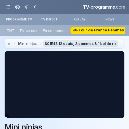
TV-programme
.com
PROGRAMME TV
TV DIRECT
REPLAY
NEWS
🚲 Tour de France Femmes
TNT
TV ce soir
En ce moment
Mini ninjas
S01E48 12 oeufs, 3 pommes & 1 bol de riz
Mini ninjas