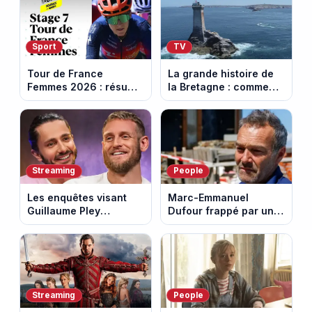
Sport
TV
Tour de France
La grande histoire de
Femmes 2026 : résumé
la Bretagne : comment
vidéo de la 7e étape
les Bretons ont
avec l'ascension du
défendu leur culture
Mont Ventoux
au fil des décennies
Streaming
People
Les enquêtes visant
Marc-Emmanuel
Guillaume Pley
Dufour frappé par un
poussent Ragnar Le
terrible incendie : son
Breton à quitter la
chalet part en fumée
tournée Legend
Streaming
People