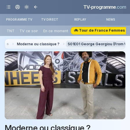
TV-programme
.com
PROGRAMME TV
TV DIRECT
REPLAY
NEWS
🚲 Tour de France Femmes
TNT
TV ce soir
En ce moment
Moderne ou classique ?
S01E01 George Georgiou (From We
Moderne ou classique ?