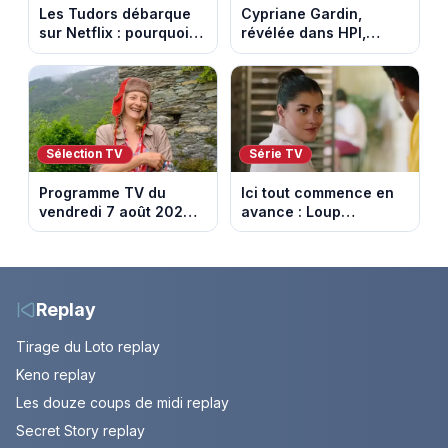
Les Tudors débarque
Cypriane Gardin,
sur Netflix : pourquoi la
révélée dans HPI,
série n’a rien perdu de
lance une cagnotte
son pouvoir
après des difficultés
financières
Sélection TV
Série TV
Programme TV du
Ici tout commence en
vendredi 7 août 2026 :
avance : Loup
notre sélection pour
découvre la trahison
votre soirée télé
de Bianca. Episode du
10 août 2026 (spoiler)
Replay
Tirage du Loto replay
Keno replay
Les douze coups de midi replay
Secret Story replay