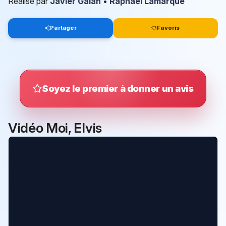
Réalisé par
Javier Galán
•
Raphaël Lamarque
Partager
Favoris
Soyez le premier à donner un avis
Vidéo Moi, Elvis