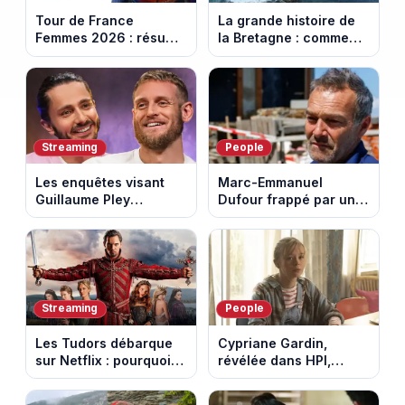
Tour de France
La grande histoire de
Femmes 2026 : résumé
la Bretagne : comment
vidéo de la 7e étape
les Bretons ont
avec l'ascension du
défendu leur culture
Mont Ventoux
au fil des décennies
Streaming
People
Les enquêtes visant
Marc-Emmanuel
Guillaume Pley
Dufour frappé par un
poussent Ragnar Le
terrible incendie : son
Breton à quitter la
chalet part en fumée
tournée Legend
Streaming
People
Les Tudors débarque
Cypriane Gardin,
sur Netflix : pourquoi la
révélée dans HPI,
série n’a rien perdu de
lance une cagnotte
son pouvoir
après des difficultés