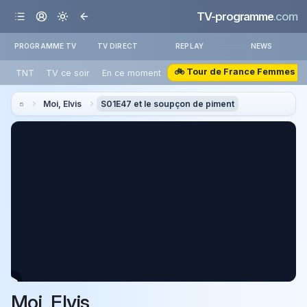
TV-programme
.com
PROGRAMME TV
TV DIRECT
REPLAY
NEWS
🚲 Tour de France Femmes
TNT
TV ce soir
En ce moment
Moi, Elvis
S01E47 et le soupçon de piment
Moi, Elvis