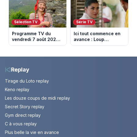
financières
Sélection TV
Série TV
Programme TV du
Ici tout commence en
vendredi 7 août 2026 :
avance : Loup
notre sélection pour
découvre la trahison
votre soirée télé
de Bianca. Episode du
10 août 2026 (spoiler)
Replay
Tirage du Loto replay
Keno replay
Les douze coups de midi replay
Secret Story replay
Gym direct replay
C à vous replay
Plus belle la vie en avance