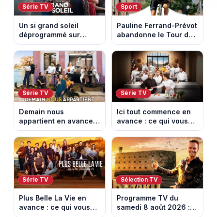
Série TV
Sport
Un si grand soleil
Pauline Ferrand-Prévot
déprogrammé sur
abandonne le Tour de
France 3 : cinq
France Femmes avant
épisodes inédits
la 8e étape
diffusés le 13 août
Série TV
Série TV
Demain nous
Ici tout commence en
appartient en avance :
avance : ce qui vous
ce qui vous attend la
attend la semaine du
semaine du 10 au 14
10 au 14 août 2026
août 2026 (spoiler)
(spoiler)
Série TV
Sélection TV
Plus Belle La Vie en
Programme TV du
avance : ce qui vous
samedi 8 août 2026 :
attend la semaine du
notre sélection pour