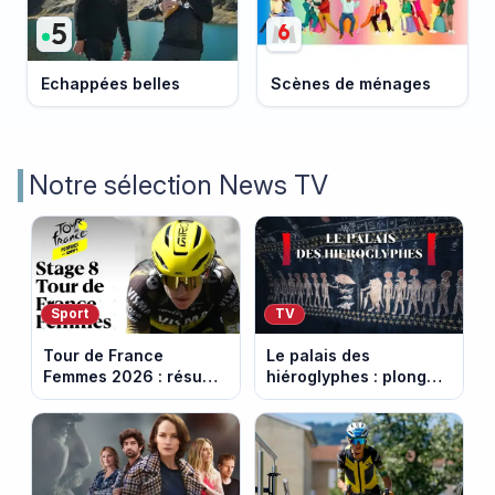
Echappées belles
Scènes de ménages
Notre sélection News TV
Sport
TV
Tour de France
Le palais des
Femmes 2026 : résumé
hiéroglyphes : plongez
vidéo de la 9e étape
dans la tombe
entre Sisteron et Nice
égyptienne qui fascine
les archéologues