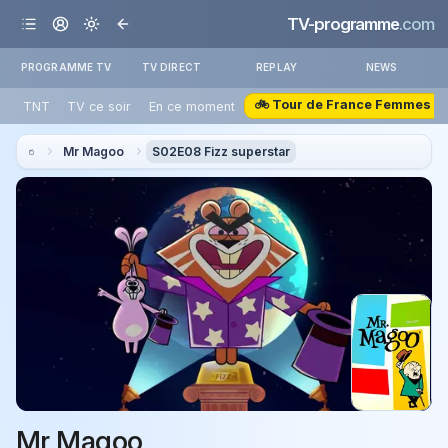
TV-programme
.com
PROGRAMME TV
TV DIRECT
REPLAY
NEWS
🚲 Tour de France Femmes
TNT
TV ce soir
En ce moment
Mr Magoo
S02E08 Fizz superstar
Mr Magoo