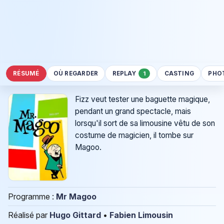
RÉSUMÉ
OÙ REGARDER
REPLAY
CASTING
PHO
1
Fizz veut tester une baguette magique,
pendant un grand spectacle, mais
lorsqu'il sort de sa limousine vêtu de son
costume de magicien, il tombe sur
Magoo.
Programme :
Mr Magoo
Réalisé par
Hugo Gittard
•
Fabien Limousin