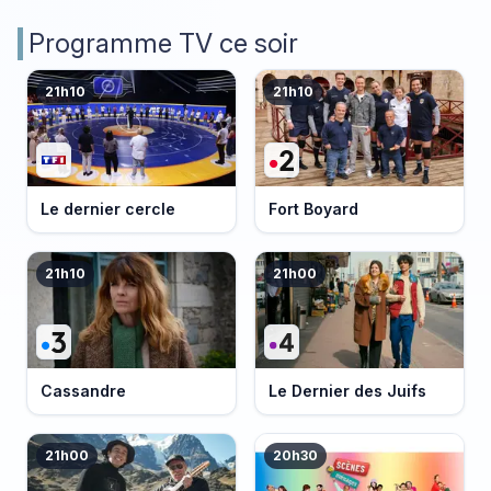
Programme TV ce soir
21h10
21h10
Le dernier cercle
Fort Boyard
21h10
21h00
Cassandre
Le Dernier des Juifs
21h00
20h30