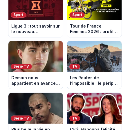
Sport
Sport
Ligue 3 : tout savoir sur
Tour de France
le nouveau
Femmes 2026 : profil
championnat qui
et horaires de la 7e
succède au National
étape entre La Voulte-
sur-Rhône et le Mont
Ventoux
Série TV
TV
Demain nous
Les Routes de
appartient en avance:
l’impossible : le périple
Samuel perd le
glacial d’une famille
contrôle. Episode du 10
nomade en Mongolie
août 2026.
Série TV
TV
Plus belle la vie en
Cyril Hanouna félicité