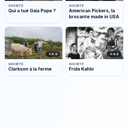
SOCIÉTÉ
SOCIÉTÉ
Qui a tué Gaia Pope ?
American Pickers, la
brocante made in USA
★
5.0
★
4.2
SOCIÉTÉ
SOCIÉTÉ
Clarkson à la ferme
Frida Kahlo