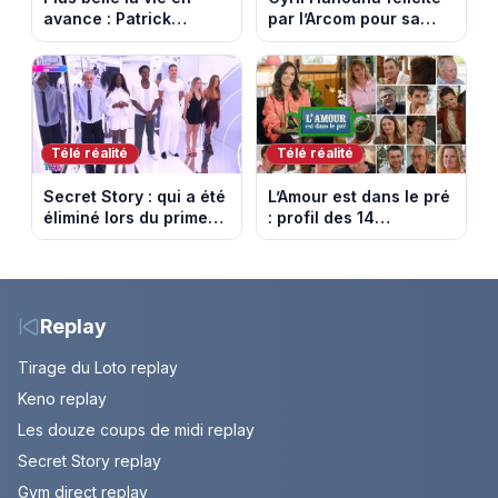
avance : Patrick
par l’Arcom pour sa
Nebout est-il mort ?
maîtrise de l’antenne
Episode du 10 août
face aux propos de
2026 (spoiler)
Delphine Wespiser sur
le cancer
Télé réalité
Télé réalité
Secret Story : qui a été
L’Amour est dans le pré
éliminé lors du prime
: profil des 14
du 6 août 2026 sur
agriculteurs, speed
TMC ?
dating inédit et de
nouvelles histoires
d’amour
Replay
Tirage du Loto replay
Keno replay
Les douze coups de midi replay
Secret Story replay
Gym direct replay