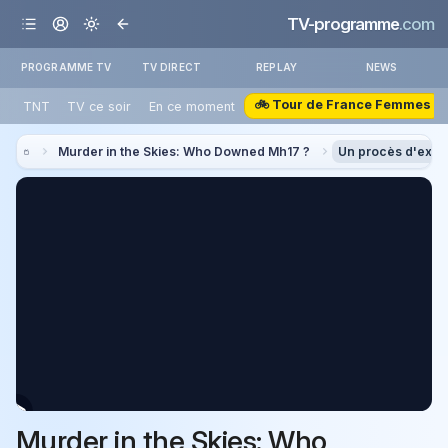
TV-programme
.com
PROGRAMME TV
TV DIRECT
REPLAY
NEWS
🚲 Tour de France Femmes
TNT
TV ce soir
En ce moment
Murder in the Skies: Who Downed Mh17 ?
Un procès d'exce
Murder in the Skies: Who