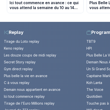
Ici tout commence en avance : ce qui
Plus Belle 
vous attend la semaine du 10 au 14
vous atten
août 2026 (spoiler)
août 2026 (
Replay
Progra
Tirage du Loto replay
TBT9
Keno replay
HPI
Les douze coups de midi replay
Plus Belle La 
Secret Story replay
Demain Nous A
Gym direct replay
Un Si Grand So
Plus belle la vie en avance
Capitaine Mar
C à vous replay
Koh Lanta
Demain nous appartient en avance
The Voice
Ici tout commence replay
Quotidien
Tirage de l'Euro Millions replay
Touche pas à