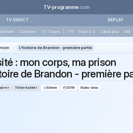
TV-programme
.com
TV DIRECT
REPLAY
|
Demain
Colonnes
TV 7 jours
TF1
France 2
Canal plus
M6
rison
L'histoire de Brandon - première partie
ité : mon corps, ma prison
toire de Brandon - première pa
aire
Téléréalité
50min
2019
Etats-Unis