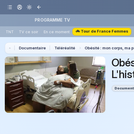
PROGRAMME TV
🚲 Tour de France Femmes
TNT
TV ce soir
En ce moment
Documentaire
Téléréalité
Obésité : mon corps, ma p
Obés
L'his
Document