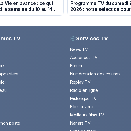
La Vie en avance : ce qui
Programme TV du samedi 
d la semaine du 10 au 14
2026 : notre sélection pour
spoiler)
soirée télé
mmes TV
Services TV
News TV
Audiences TV
Vie
Forum
ppartient
Numérotation des chaînes
leil
Replay TV
leau
Radio en ligne
Historique TV
Films à venir
Meilleurs films TV
 mon poste
Nanars TV