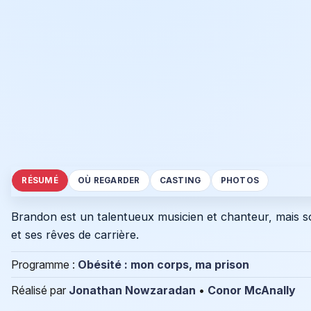
RÉSUMÉ
OÙ REGARDER
CASTING
PHOTOS
Brandon est un talentueux musicien et chanteur, mais son
et ses rêves de carrière.
Programme :
Obésité : mon corps, ma prison
Réalisé par
Jonathan Nowzaradan
•
Conor McAnally