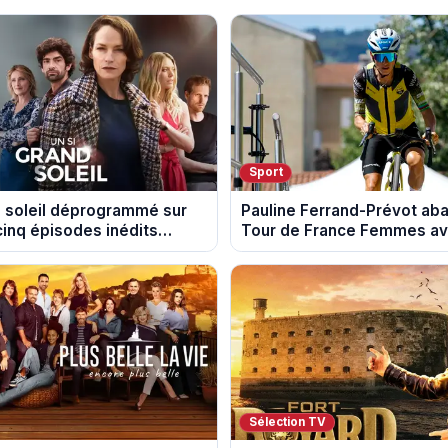
Sport
d soleil déprogrammé sur
Pauline Ferrand-Prévot ab
cinq épisodes inédits
Tour de France Femmes ava
 13 août
étape
Sélection TV