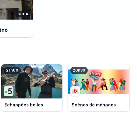
★
3.4
réno
21h00
20h30
Echappées belles
Scènes de ménages