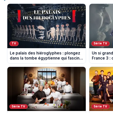
TV
Série TV
Le palais des hiéroglyphes : plongez
Un si gran
dans la tombe égyptienne qui fascine
France 3 : 
les archéologues
diffusés le
Série TV
Série TV