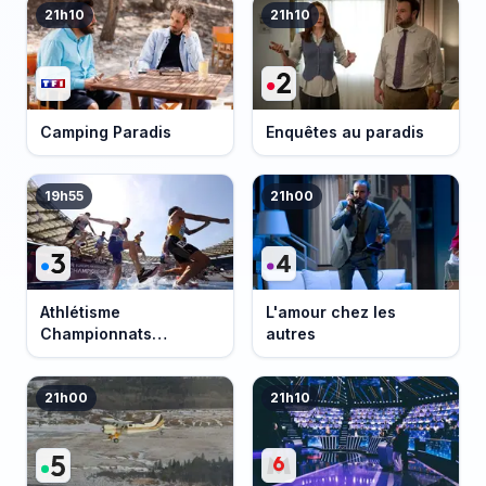
21h10
21h10
Camping Paradis
Enquêtes au paradis
19h55
21h00
Athlétisme
L'amour chez les
Championnats
autres
d'Europe 2026
21h00
21h10