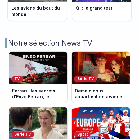
Les avions du bout du
QI : le grand test
monde
Notre sélection News TV
TV
Série TV
Ferrari : les secrets
Demain nous
d'Enzo Ferrari, le
appartient en avance :
fondateur de la
Alex face à un choix
marque mythique au
décisif. Episode du 11
cheval cabré
août 2026.
Série TV
Sport