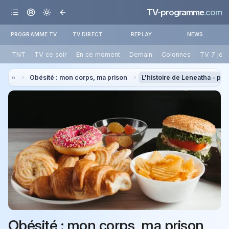
TV-programme
.com
PROGRAMME TV
TV DIRECT
REPLAY
NEWS
TNT
TV ce soir
En ce moment
Demain
Colonnes
TV 7 jou
Obésité : mon corps, ma prison
L'histoire de Leneatha - pre
Obésité : mon corps, ma prison