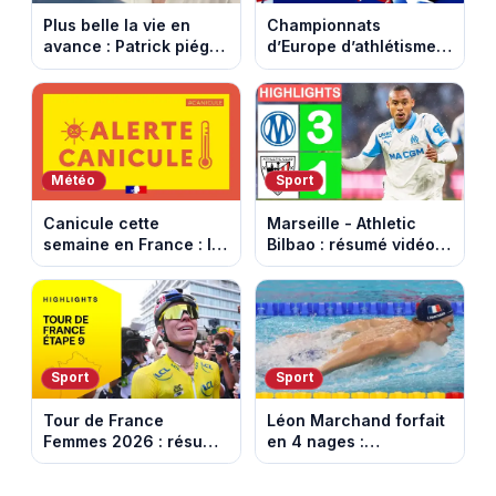
Plus belle la vie en
Championnats
avance : Patrick piégé
d’Europe d’athlétisme
par la DGSE. Episode
2026 : le programme
du 11 août 2026
complet à Birmingham
(spoiler)
sur France Télévisions
Météo
Sport
Canicule cette
Marseille - Athletic
semaine en France : le
Bilbao : résumé vidéo
pic de chaleur attendu
du match amical au
entre mercredi et jeudi
Stade Vélodrome (9
août 2026)
Sport
Sport
Tour de France
Léon Marchand forfait
Femmes 2026 : résumé
en 4 nages :
vidéo de la dernière
découvrez son
étape à Nice. Demi
programme de nage