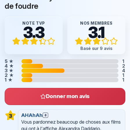
de foudre
NOTE TVP
NOS MEMBRES
3.3
3.1
Basé sur 9 avis
5
★
1
4
★
2
3
★
4
2
★
1
1
★
1
Donner mon avis
AHAhAh
3
8
Vous pardonnez beaucoup de choses aux films
qui ont à l'affiche Alexandra Daddario.