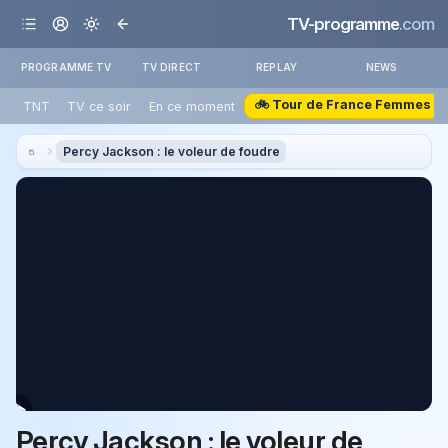
TV-programme
.com
PROGRAMME TV
TV DIRECT
REPLAY
NEWS
🚲 Tour de France Femmes
TNT
TV ce soir
En ce moment
Percy Jackson : le voleur de foudre
Percy Jackson : le voleur de