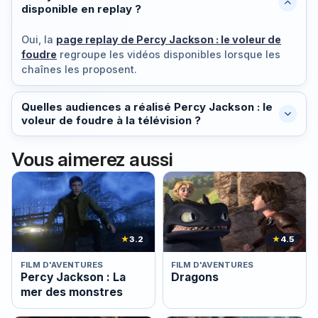
disponible en replay ?
Oui, la
page replay de Percy Jackson : le voleur de
foudre
regroupe les vidéos disponibles lorsque les
chaînes les proposent.
Quelles audiences a réalisé Percy Jackson : le
voleur de foudre à la télévision ?
Vous aimerez aussi
★
3.2
★
4.5
FILM D'AVENTURES
FILM D'AVENTURES
Percy Jackson : La
Dragons
mer des monstres