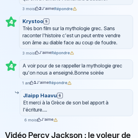
2
J'aime
Répondre
3 mois
Krystoo
4
5
Très bon film sur la mythologie grec. Sans
raconter l'histoire c'est un peut entre vendre
son âme au diable face au coup de foudre.
J'aime
Répondre
3 mois
A voir pour de se rappeller la mythologie grec
4
qu'on nous a enseigné.Bonne soirée
1
J'aime
Répondre
1 an
Jlaipp Haavu
6
Et merci à la Grèce de son bel apport à
l'écriture....
J'aime
6 mois
Vidéo Percy Jackson : le voleur de