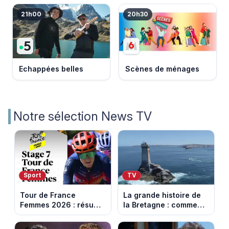
21h00
20h30
Echappées belles
Scènes de ménages
Notre sélection News TV
Sport
TV
Tour de France
La grande histoire de
Femmes 2026 : résumé
la Bretagne : comment
vidéo de la 7e étape
les Bretons ont
avec l'ascension du
défendu leur culture