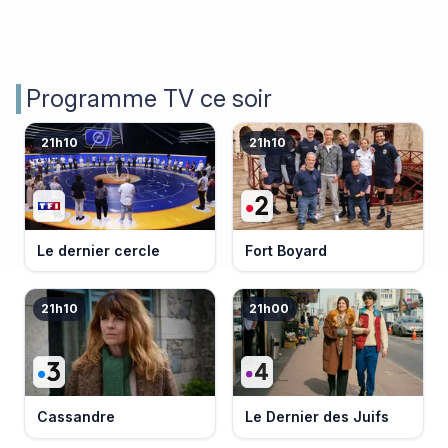
Programme TV ce soir
21h10
21h10
Le dernier cercle
Fort Boyard
21h10
21h00
Cassandre
Le Dernier des Juifs