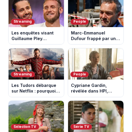
Mont Ventoux
au fil des décennies
Streaming
People
Les enquêtes visant
Marc-Emmanuel
Guillaume Pley
Dufour frappé par un
poussent Ragnar Le
terrible incendie : son
Breton à quitter la
chalet part en fumée
tournée Legend
Streaming
People
Les Tudors débarque
Cypriane Gardin,
sur Netflix : pourquoi la
révélée dans HPI,
série n’a rien perdu de
lance une cagnotte
son pouvoir
après des difficultés
financières
Sélection TV
Série TV