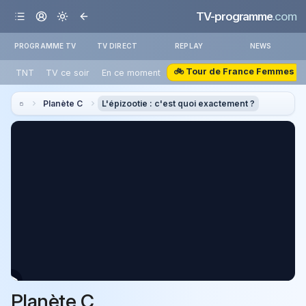
TV-programme
.com
PROGRAMME TV
TV DIRECT
REPLAY
NEWS
🚲 Tour de France Femmes
TNT
TV ce soir
En ce moment
Planète C
L'épizootie : c'est quoi exactement ?
Planète C