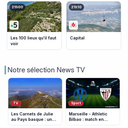
21h00
21h10
Les 100 lieux qu'il faut
Capital
voir
Notre sélection News TV
TV
Sport
Les Carnets de Julie
Marseille - Athletic
au Pays basque : un
Bilbao : match en
banquet au sommet de
direct sur Ligue 1+ à