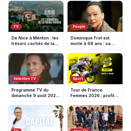
la Rhune
17h30 (amical du 9
août 2026)
TV
People
De Nice à Menton : les
Dominique Frot est
trésors cachés de la
morte à 68 ans : sa
French Riviera dévoilés
sœur Catherine Frot
dans les 100 lieux qu'il
annonce la triste
faut voir
nouvelle
Sélection TV
Sport
Programme TV du
Tour de France
dimanche 9 août 2026
Femmes 2026 : profil
: notre sélection pour
et horaires de la
votre soirée télé
dernière étape à Nice
TV
Jeux TV