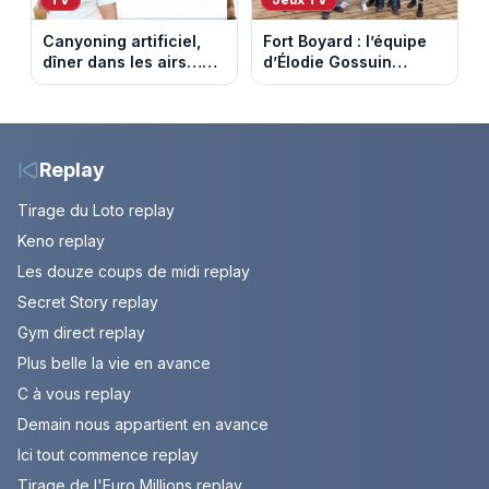
Canyoning artificiel,
Fort Boyard : l’équipe
dîner dans les airs…
d’Élodie Gossuin
les loisirs les plus fous
termine avec une belle
passés au crible dans
somme pour l'Unicef et
Capital
le Refuge
Replay
Tirage du Loto replay
Keno replay
Les douze coups de midi replay
Secret Story replay
Gym direct replay
Plus belle la vie en avance
C à vous replay
Demain nous appartient en avance
Ici tout commence replay
Tirage de l'Euro Millions replay