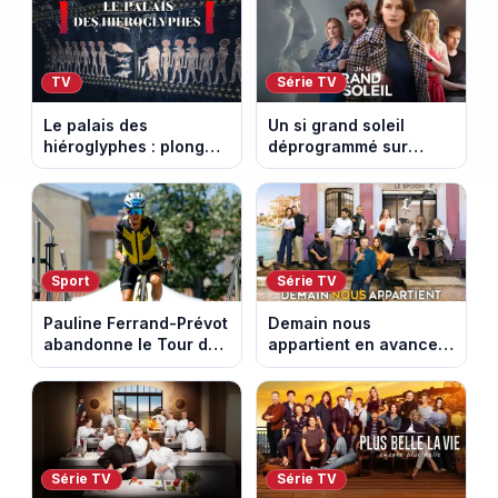
TV
Série TV
Le palais des
Un si grand soleil
hiéroglyphes : plongez
déprogrammé sur
dans la tombe
France 3 : cinq
égyptienne qui fascine
épisodes inédits
les archéologues
diffusés le 13 août
Sport
Série TV
Pauline Ferrand-Prévot
Demain nous
abandonne le Tour de
appartient en avance :
France Femmes avant
ce qui vous attend la
la 8e étape
semaine du 10 au 14
août 2026 (spoiler)
Série TV
Série TV