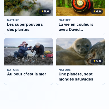
★
5.0
★
4.6
NATURE
NATURE
Les superpouvoirs
La vie en couleurs
des plantes
avec David
Attenborough
★
5.0
NATURE
NATURE
Au bout c'est la mer
Une planète, sept
mondes sauvages