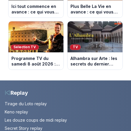
Ici tout commence en
Plus Belle La Vie en
avance : ce qui vous
avance : ce qui vous
attend la semaine du
attend la semaine du
10 au 14 août 2026
10 au 14 août 2026
(spoiler)
(spoiler)
Sélection TV
TV
Programme TV du
Alhambra sur Arte : les
samedi 8 août 2026 :
secrets du dernier
notre sélection pour
sultanat musulman
votre soirée télé
d’Espagne
Replay
Tirage du Loto replay
Keno replay
Les douze coups de midi replay
Secret Story replay