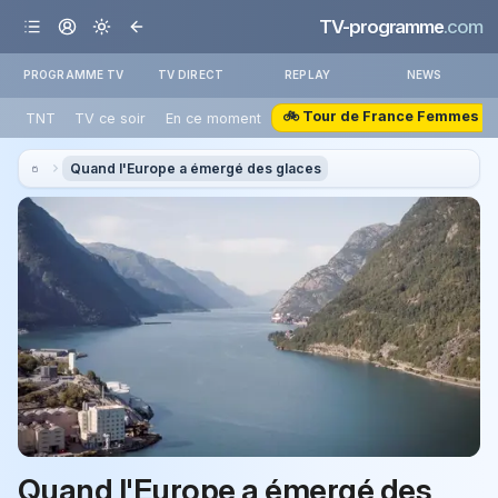
TV-programme
.com
PROGRAMME TV
TV DIRECT
REPLAY
NEWS
🚲 Tour de France Femmes
TNT
TV ce soir
En ce moment
Quand l'Europe a émergé des glaces
Quand l'Europe a émergé des