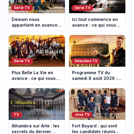
Série TV
Série TV
Demain nous
Ici tout commence en
appartient en avance :
avance : ce qui vous
ce qui vous attend la
attend la semaine du
semaine du 10 au 14
10 au 14 août 2026
août 2026 (spoiler)
(spoiler)
Série TV
Sélection TV
Plus Belle La Vie en
Programme TV du
avance : ce qui vous
samedi 8 août 2026 :
attend la semaine du
notre sélection pour
10 au 14 août 2026
votre soirée télé
(spoiler)
TV
Jeux TV
Alhambra sur Arte : les
Fort Boyard : qui sont
secrets du dernier
les candidats réunis