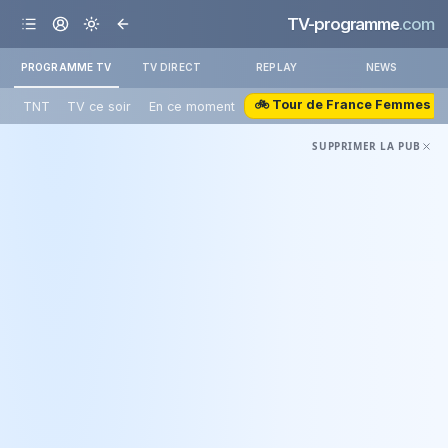
TV-programme
.com
PROGRAMME TV
TV DIRECT
REPLAY
NEWS
🚲 Tour de France Femmes
TNT
TV ce soir
En ce moment
SUPPRIMER LA PUB