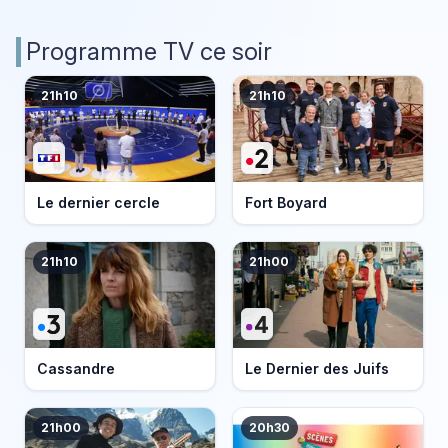
Programme TV ce soir
21h10
21h10
Le dernier cercle
Fort Boyard
21h10
21h00
Cassandre
Le Dernier des Juifs
21h00
20h30