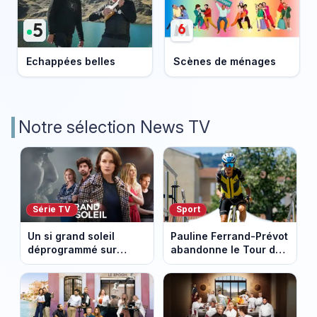
Echappées belles
Scènes de ménages
Notre sélection News TV
Série TV
Sport
Un si grand soleil
Pauline Ferrand-Prévot
déprogrammé sur
abandonne le Tour de
France 3 : cinq
France Femmes avant
épisodes inédits
la 8e étape
diffusés le 13 août