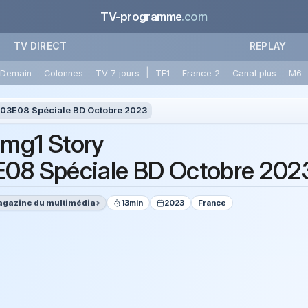
TV-programme
.com
TV DIRECT
REPLAY
|
Demain
Colonnes
TV 7 jours
TF1
France 2
Canal plus
M6
03E08 Spéciale BD Octobre 2023
mg1 Story
08 Spéciale BD Octobre 202
gazine du multimédia
13min
2023
France