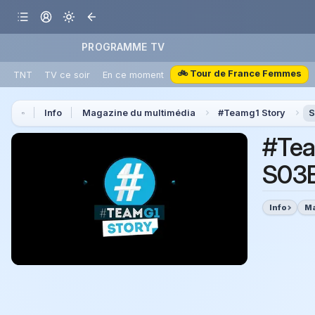
PROGRAMME TV
🚲 Tour de France Femmes
TNT
TV ce soir
En ce moment
Info
Magazine du multimédia
#Teamg1 Story
S
#Tea
S03E
Info
Ma