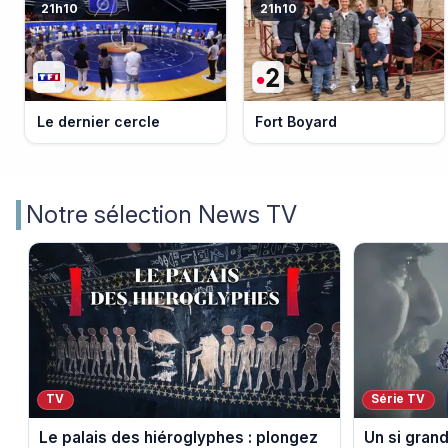
21h10
21h10
Le dernier cercle
Fort Boyard
Notre sélection News TV
TV
Série TV
Le palais des hiéroglyphes : plongez
Un si gran