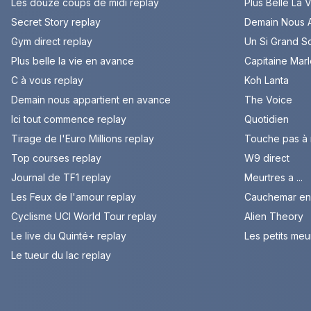
Les douze coups de midi replay
Plus Belle La 
Secret Story replay
Demain Nous A
Gym direct replay
Un Si Grand So
Plus belle la vie en avance
Capitaine Mar
C à vous replay
Koh Lanta
Demain nous appartient en avance
The Voice
Ici tout commence replay
Quotidien
Tirage de l'Euro Millions replay
Touche pas à
Top courses replay
W9 direct
Journal de TF1 replay
Meurtres a ...
Les Feux de l'amour replay
Cauchemar en 
Cyclisme UCI World Tour replay
Alien Theory
Le live du Quinté+ replay
Les petits meu
Le tueur du lac replay