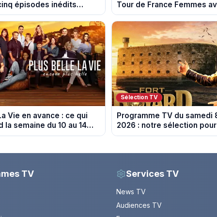
cinq épisodes inédits
Tour de France Femmes ava
 13 août
étape
Sélection TV
La Vie en avance : ce qui
Programme TV du samedi 
d la semaine du 10 au 14
2026 : notre sélection pour
spoiler)
soirée télé
mmes TV
Services TV
News TV
Audiences TV