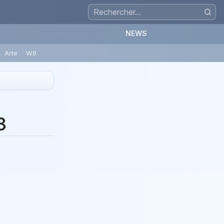
NEWS
Arte
W9
3