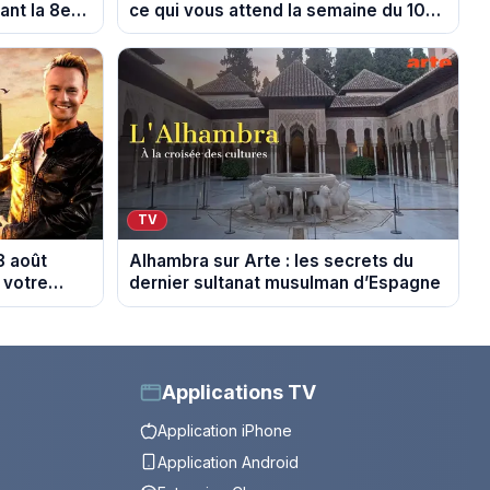
nt la 8e
ce qui vous attend la semaine du 10
au 14 août 2026 (spoiler)
TV
8 août
Alhambra sur Arte : les secrets du
 votre
dernier sultanat musulman d’Espagne
Applications TV
Application iPhone
Application Android