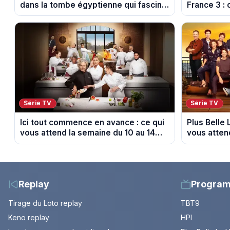
dans la tombe égyptienne qui fascine
France 3 : 
les archéologues
diffusés le
Série TV
Série TV
Ici tout commence en avance : ce qui
Plus Belle 
vous attend la semaine du 10 au 14
vous atten
août 2026 (spoiler)
août 2026 (
Replay
Progra
Tirage du Loto replay
TBT9
Keno replay
HPI