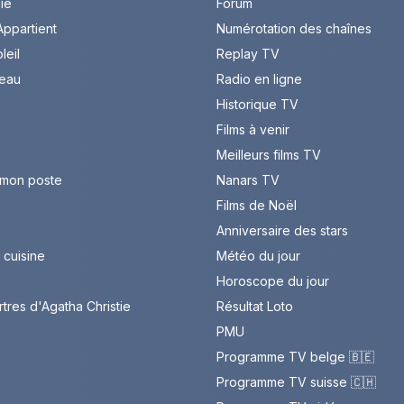
Vie
Forum
ppartient
Numérotation des chaînes
leil
Replay TV
leau
Radio en ligne
Historique TV
Films à venir
Meilleurs films TV
 mon poste
Nanars TV
Films de Noël
Anniversaire des stars
cuisine
Météo du jour
Horoscope du jour
rtres d'Agatha Christie
Résultat Loto
PMU
Programme TV belge 🇧🇪
Programme TV suisse 🇨🇭