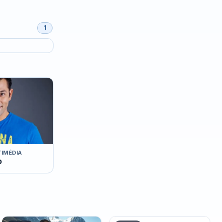
1
IMÉDIA
o