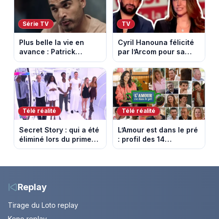
Série TV
TV
Plus belle la vie en
Cyril Hanouna félicité
avance : Patrick
par l’Arcom pour sa
Nebout est-il mort ?
maîtrise de l’antenne
Episode du 10 août
face aux propos de
2026 (spoiler)
Delphine Wespiser sur
le cancer
Télé réalité
Télé réalité
Secret Story : qui a été
L’Amour est dans le pré
éliminé lors du prime
: profil des 14
du 6 août 2026 sur
agriculteurs, speed
TMC ?
dating inédit et de
nouvelles histoires
d’amour
Replay
Tirage du Loto replay
Keno replay