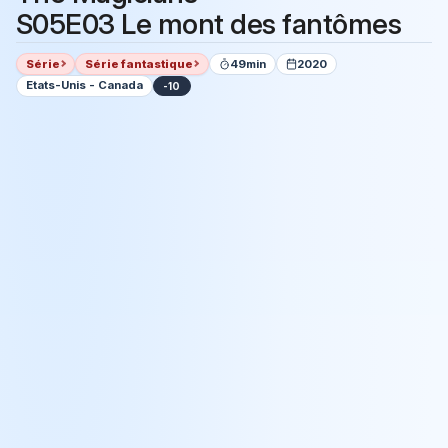
S05E03 Le mont des fantômes
Série
Série fantastique
49min
2020
Etats-Unis - Canada
-10