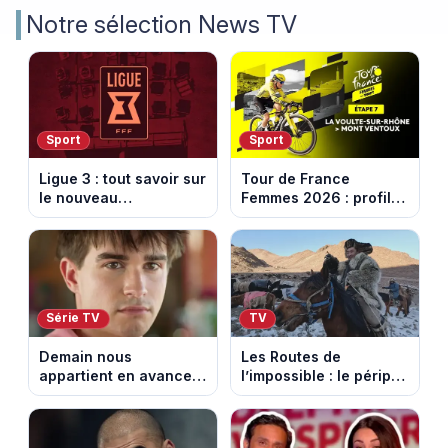
Notre sélection News TV
Sport
Sport
Ligue 3 : tout savoir sur
Tour de France
le nouveau
Femmes 2026 : profil
championnat qui
et horaires de la 7e
succède au National
étape entre La Voulte-
sur-Rhône et le Mont
Ventoux
Série TV
TV
Demain nous
Les Routes de
appartient en avance:
l’impossible : le périple
Samuel perd le
glacial d’une famille
contrôle. Episode du 10
nomade en Mongolie
août 2026.