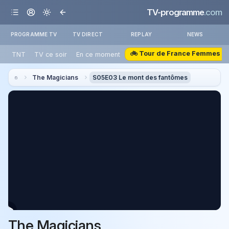
TV-programme
.com
PROGRAMME TV
TV DIRECT
REPLAY
NEWS
🚲 Tour de France Femmes
TNT
TV ce soir
En ce moment
The Magicians
S05E03 Le mont des fantômes
The Magicians