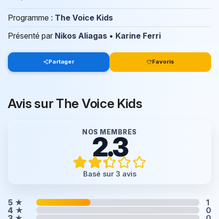
Programme :
The Voice Kids
Présenté par
Nikos Aliagas
•
Karine Ferri
Partager
Favoris
Avis sur The Voice Kids
NOS MEMBRES
2.3
Basé sur 3 avis
5
★
1
4
★
0
3
★
0