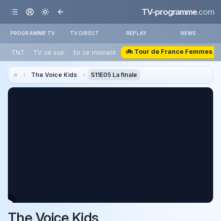
TV-programme
.com
PROGRAMME TV
TV DIRECT
REPLAY
NEWS
🚲 Tour de France Femmes
TNT
TV ce soir
En ce moment
The Voice Kids
S11E05 La finale
The Voice Kids