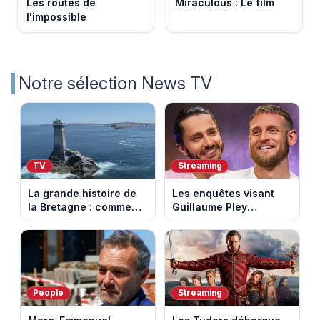
Les routes de
Miraculous : Le film
l'impossible
Notre sélection News TV
TV
Streaming
La grande histoire de
Les enquêtes visant
la Bretagne : comment
Guillaume Pley
les Bretons ont
poussent Ragnar Le
défendu leur culture
Breton à quitter la
au fil des décennies
tournée Legend
People
Streaming