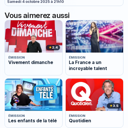
Samedi 4 octobre 2025 à 21h10
Vous aimerez aussi
★
2.4
ÉMISSION
ÉMISSION
Vivement dimanche
La France a un
incroyable talent
★
3.5
ÉMISSION
ÉMISSION
Les enfants de la télé
Quotidien