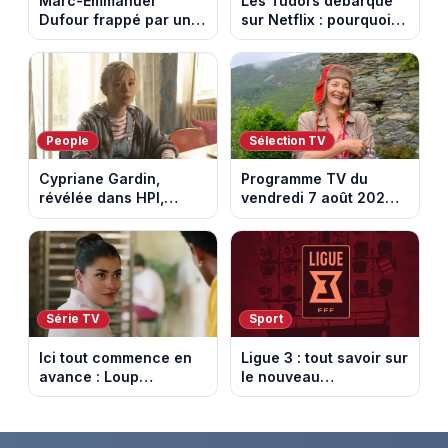
Marc-Emmanuel
Les Tudors débarque
Dufour frappé par un
sur Netflix : pourquoi la
terrible incendie : son
série n’a rien perdu de
chalet part en fumée
son pouvoir
People
Sélection TV
Cypriane Gardin,
Programme TV du
révélée dans HPI,
vendredi 7 août 2026 :
lance une cagnotte
notre sélection pour
après des difficultés
votre soirée télé
financières
Série TV
Sport
Ici tout commence en
Ligue 3 : tout savoir sur
avance : Loup
le nouveau
découvre la trahison
championnat qui
de Bianca. Episode du
succède au National
10 août 2026 (spoiler)