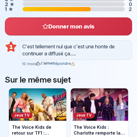
2
★
0
1
★
2
Donner mon avis
C'est tellement nul que c'est une honte de
1
continuer a diffusé ça.....
J'aime
Répondre
10 mois
Sur le même sujet
Jeux TV
Jeux TV
The Voice Kids de
The Voice Kids :
retour sur TF1 :
Charlotte remporte la