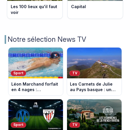
Les 100 lieux qu'il faut
Capital
voir
Notre sélection News TV
Sport
TV
Léon Marchand forfait
Les Carnets de Julie
en 4 nages :
au Pays basque : un
découvrez son
banquet au sommet de
programme de nage
la Rhune
aux Championnats
d'Europe
Sport
TV