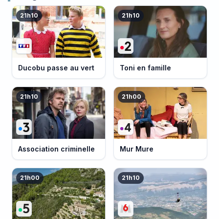
21h10
21h10
Ducobu passe au vert
Toni en famille
21h10
21h00
Association criminelle
Mur Mure
21h00
21h10