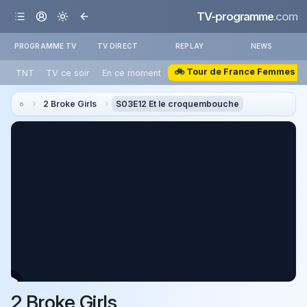
TV-programme
.com
PROGRAMME TV
TV DIRECT
REPLAY
NEWS
🚲 Tour de France Femmes
TNT
TV ce soir
En ce moment
2 Broke Girls
S03E12 Et le croquembouche
2 Broke Girls