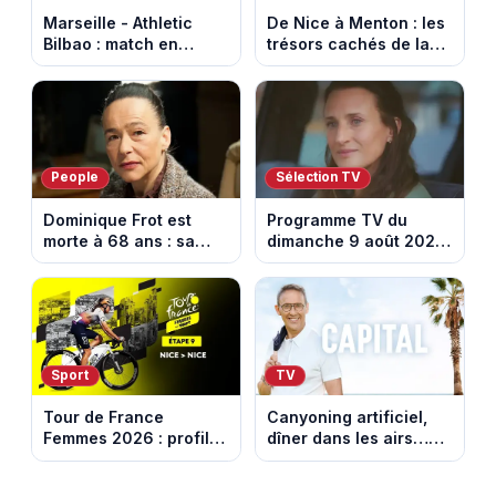
Marseille - Athletic
De Nice à Menton : les
Bilbao : match en
trésors cachés de la
direct sur Ligue 1+ à
French Riviera dévoilés
17h30 (amical du 9
dans les 100 lieux qu'il
août 2026)
faut voir
People
Sélection TV
Dominique Frot est
Programme TV du
morte à 68 ans : sa
dimanche 9 août 2026
sœur Catherine Frot
: notre sélection pour
annonce la triste
votre soirée télé
nouvelle
Sport
TV
Tour de France
Canyoning artificiel,
Femmes 2026 : profil
dîner dans les airs…
et horaires de la
les loisirs les plus fous
dernière étape à Nice
passés au crible dans