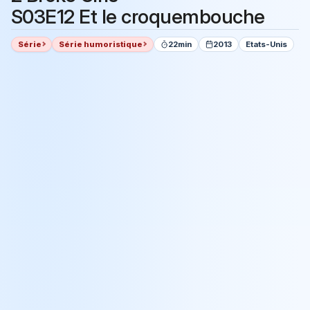
S03E12 Et le croquembouche
Série
Série humoristique
22min
2013
Etats-Unis