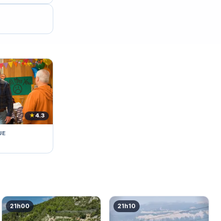
★
4.3
UE
21h00
21h10