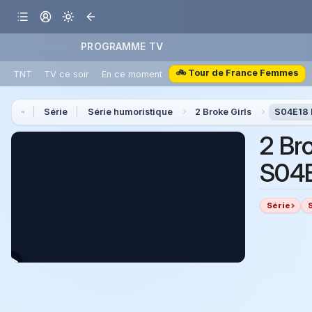
PROGRAMME TV
🚲 Tour de France Femmes
TNT
TV ce soir
En ce moment
Série
Série humoristique
2 Broke Girls
S04E18 E
2 Bro
S04E
Série