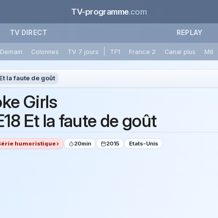
TV-programme
.com
TV DIRECT
REPLAY
|
Demain
Colonnes
TV 7 jours
TF1
France 2
Canal plus
M6
t la faute de goût
ke Girls
18 Et la faute de goût
Série humoristique
20min
2015
Etats-Unis