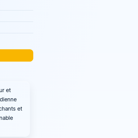
ur et
idienne
chants et
rnable