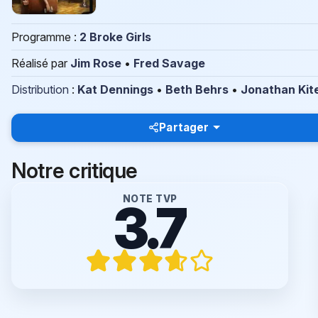
Programme :
2 Broke Girls
Réalisé par
Jim Rose
•
Fred Savage
Distribution
:
Kat Dennings
•
Beth Behrs
•
Jonathan Kit
Partager
Notre critique
NOTE TVP
3.7