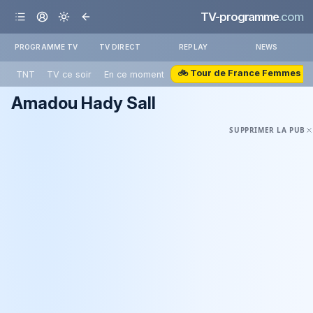
TV-programme
.com
PROGRAMME TV
TV DIRECT
REPLAY
NEWS
🚲 Tour de France Femmes
TNT
TV ce soir
En ce moment
Amadou Hady Sall
SUPPRIMER LA PUB