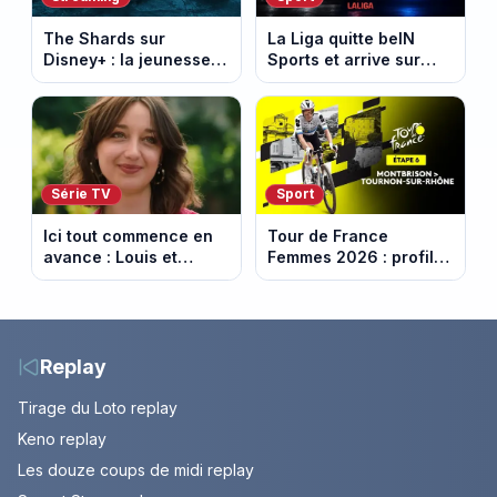
The Shards sur
La Liga quitte beIN
Disney+ : la jeunesse
Sports et arrive sur
dorée de Los Angeles
DAZN et Disney+ en
face à un tueur dans
France
les années 80
Série TV
Sport
Ici tout commence en
Tour de France
avance : Louis et
Femmes 2026 : profil
Jasmine enfin en
et horaires de la 6e
couple. Episode du 7
étape entre
août 2026 (spoiler)
Montbrison et
Tournon-sur-Rhône
Replay
Tirage du Loto replay
Keno replay
Les douze coups de midi replay