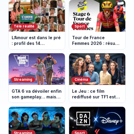
Télé réalité
Sport
L’Amour est dans le pré
Tour de France
: profil des 14
Femmes 2026 : résumé
agriculteurs, speed
vidéo de la 6e étape
dating inédit et de
entre Montbrison et
nouvelles histoires
Tournon-sur-Rhône
d’amour
Streaming
Cinéma
GTA 6 va dévoiler enfin
Le Jeu : ce film
son gameplay… mais
rediffusé sur TF1 est
d’abord sur Netflix
adapté d’un succès
italien devenu un
phénomène mondial
Streaming
Sport