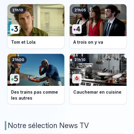
21h10
21h05
Tom et Lola
A trois on y va
21h00
21h10
Des trains pas comme
Cauchemar en cuisine
les autres
Notre sélection News TV