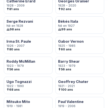
Catherine Erard
Georges Granier
1928 - 2009
1928 - 2020
✝
✝
81 ans
92 ans
Serge Rezvani
Békés Itala
Né en 1928
Né en 1927
98 ans
99 ans
Irma St. Paule
Gabor Vernon
1926 - 2007
1925 - 1985
✝
✝
80 ans
60 ans
Roddy McMillan
Barry Shear
1923 - 1979
1923 - 1979
✝
✝
56 ans
56 ans
Ugo Tognazzi
Geoffrey Chater
1922 - 1990
1921 - 2021
✝
✝
68 ans
100 ans
Mitsuko Mito
Paul Valentine
1919 - 1981
1919 - 2006