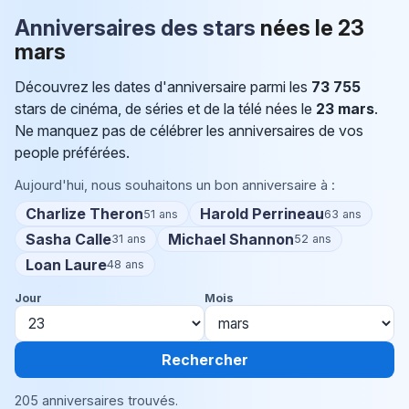
Anniversaires des stars
nées le
23
mars
Découvrez les dates d'anniversaire parmi les
73 755
stars de cinéma, de séries et de la télé nées le
23 mars
.
Ne manquez pas de célébrer les anniversaires de vos
people préférées.
Aujourd'hui, nous souhaitons un bon anniversaire à :
Charlize Theron
Harold Perrineau
51 ans
63 ans
Sasha Calle
Michael Shannon
31 ans
52 ans
Loan Laure
48 ans
Jour
Mois
Rechercher
205 anniversaires trouvés.