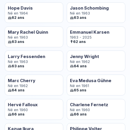
Hope Davis
Jason Schombing
Né en 1964
Né en 1963
62 ans
63 ans
Mary Rachel Quinn
Emmanuel Karsen
Né en 1963
1963 - 2025
✝
63 ans
62 ans
Larry Fessenden
Jenny Wright
Né en 1963
Né en 1962
63 ans
64 ans
Marc Cherry
Eva Medusa Gühne
Né en 1962
Né en 1961
64 ans
65 ans
Hervé Falloux
Charlene Fernetz
Né en 1960
Né en 1960
66 ans
66 ans
Kazue Ikura
Philippe Volter