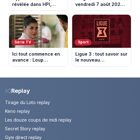
révélée dans HPI,
vendredi 7 août 2026 :
lance une cagnotte
notre sélection pour
après des difficultés
votre soirée télé
financières
Série TV
Sport
Ici tout commence en
Ligue 3 : tout savoir sur
avance : Loup
le nouveau
découvre la trahison
championnat qui
de Bianca. Episode du
succède au National
10 août 2026 (spoiler)
Replay
Tirage du Loto replay
Keno replay
Les douze coups de midi replay
Secret Story replay
Gym direct replay