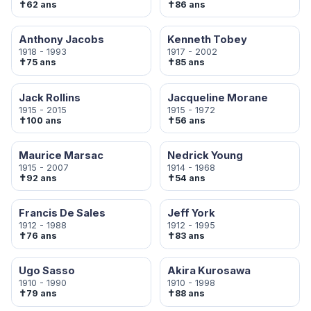
✝
✝
62 ans
86 ans
Anthony Jacobs
Kenneth Tobey
1918 - 1993
1917 - 2002
✝
✝
75 ans
85 ans
Jack Rollins
Jacqueline Morane
1915 - 2015
1915 - 1972
✝
✝
100 ans
56 ans
Maurice Marsac
Nedrick Young
1915 - 2007
1914 - 1968
✝
✝
92 ans
54 ans
Francis De Sales
Jeff York
1912 - 1988
1912 - 1995
✝
✝
76 ans
83 ans
Ugo Sasso
Akira Kurosawa
1910 - 1990
1910 - 1998
✝
✝
79 ans
88 ans