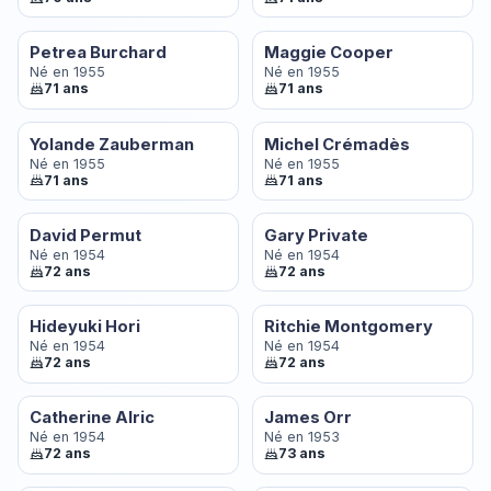
Petrea Burchard
Maggie Cooper
Né en 1955
Né en 1955
71 ans
71 ans
Yolande Zauberman
Michel Crémadès
Né en 1955
Né en 1955
71 ans
71 ans
David Permut
Gary Private
Né en 1954
Né en 1954
72 ans
72 ans
Hideyuki Hori
Ritchie Montgomery
Né en 1954
Né en 1954
72 ans
72 ans
Catherine Alric
James Orr
Né en 1954
Né en 1953
72 ans
73 ans