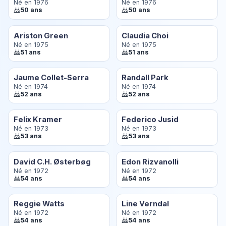
Né en 1976
Né en 1976
50 ans
50 ans
Ariston Green
Claudia Choi
Né en 1975
Né en 1975
51 ans
51 ans
Jaume Collet-Serra
Randall Park
Né en 1974
Né en 1974
52 ans
52 ans
Felix Kramer
Federico Jusid
Né en 1973
Né en 1973
53 ans
53 ans
David C.H. Østerbøg
Edon Rizvanolli
Né en 1972
Né en 1972
54 ans
54 ans
Reggie Watts
Line Verndal
Né en 1972
Né en 1972
54 ans
54 ans