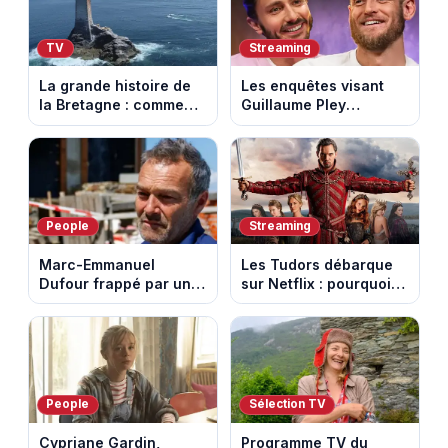
TV
Streaming
La grande histoire de
Les enquêtes visant
la Bretagne : comment
Guillaume Pley
les Bretons ont
poussent Ragnar Le
défendu leur culture
Breton à quitter la
au fil des décennies
tournée Legend
People
Streaming
Marc-Emmanuel
Les Tudors débarque
Dufour frappé par un
sur Netflix : pourquoi la
terrible incendie : son
série n’a rien perdu de
chalet part en fumée
son pouvoir
People
Sélection TV
Cypriane Gardin,
Programme TV du