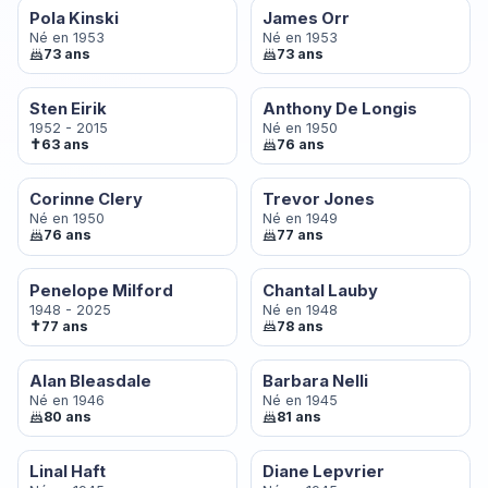
Pola Kinski
James Orr
Né en 1953
Né en 1953
73 ans
73 ans
Sten Eirik
Anthony De Longis
1952 - 2015
Né en 1950
✝
63 ans
76 ans
Corinne Clery
Trevor Jones
Né en 1950
Né en 1949
76 ans
77 ans
Penelope Milford
Chantal Lauby
1948 - 2025
Né en 1948
✝
77 ans
78 ans
Alan Bleasdale
Barbara Nelli
Né en 1946
Né en 1945
80 ans
81 ans
Linal Haft
Diane Lepvrier