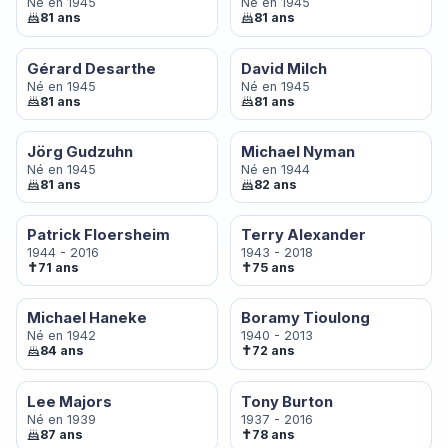
Né en 1945
Né en 1945
81 ans
81 ans
Gérard Desarthe
David Milch
Né en 1945
Né en 1945
81 ans
81 ans
Jörg Gudzuhn
Michael Nyman
Né en 1945
Né en 1944
81 ans
82 ans
Patrick Floersheim
Terry Alexander
1944 - 2016
1943 - 2018
✝
✝
71 ans
75 ans
Michael Haneke
Boramy Tioulong
Né en 1942
1940 - 2013
✝
84 ans
72 ans
Lee Majors
Tony Burton
Né en 1939
1937 - 2016
✝
87 ans
78 ans