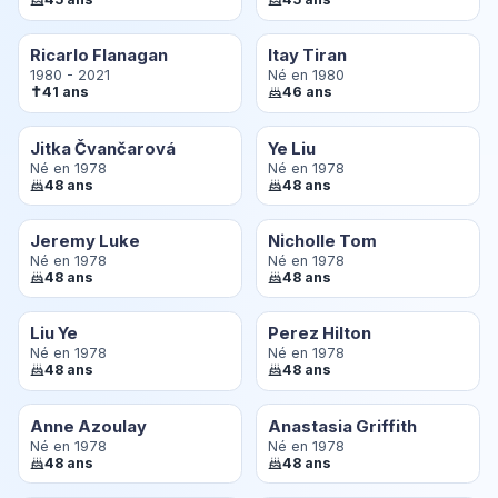
Ricarlo Flanagan
Itay Tiran
1980 - 2021
Né en 1980
✝
41 ans
46 ans
Jitka Čvančarová
Ye Liu
Né en 1978
Né en 1978
48 ans
48 ans
Jeremy Luke
Nicholle Tom
Né en 1978
Né en 1978
48 ans
48 ans
Liu Ye
Perez Hilton
Né en 1978
Né en 1978
48 ans
48 ans
Anne Azoulay
Anastasia Griffith
Né en 1978
Né en 1978
48 ans
48 ans