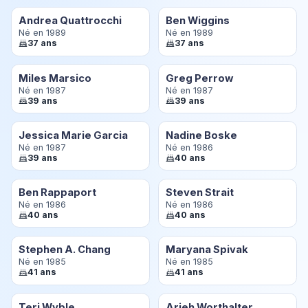
Andrea Quattrocchi
Ben Wiggins
Né en 1989
Né en 1989
37 ans
37 ans
Miles Marsico
Greg Perrow
Né en 1987
Né en 1987
39 ans
39 ans
Jessica Marie Garcia
Nadine Boske
Né en 1987
Né en 1986
39 ans
40 ans
Ben Rappaport
Steven Strait
Né en 1986
Né en 1986
40 ans
40 ans
Stephen A. Chang
Maryana Spivak
Né en 1985
Né en 1985
41 ans
41 ans
Teri Wyble
Arieh Worthalter