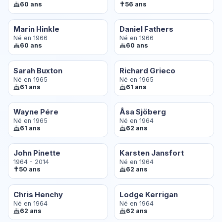
✝
60 ans
56 ans
Marin Hinkle
Daniel Fathers
Né en 1966
Né en 1966
60 ans
60 ans
Sarah Buxton
Richard Grieco
Né en 1965
Né en 1965
61 ans
61 ans
Wayne Pére
Åsa Sjöberg
Né en 1965
Né en 1964
61 ans
62 ans
John Pinette
Karsten Jansfort
1964 - 2014
Né en 1964
✝
50 ans
62 ans
Chris Henchy
Lodge Kerrigan
Né en 1964
Né en 1964
62 ans
62 ans