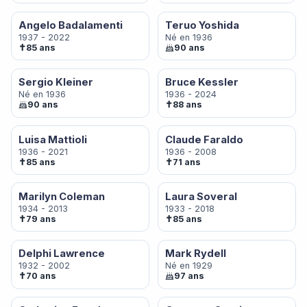
Angelo Badalamenti
Teruo Yoshida
1937 - 2022
Né en 1936
✝
85 ans
90 ans
Sergio Kleiner
Bruce Kessler
Né en 1936
1936 - 2024
✝
90 ans
88 ans
Luisa Mattioli
Claude Faraldo
1936 - 2021
1936 - 2008
✝
✝
85 ans
71 ans
Marilyn Coleman
Laura Soveral
1934 - 2013
1933 - 2018
✝
✝
79 ans
85 ans
Delphi Lawrence
Mark Rydell
1932 - 2002
Né en 1929
✝
70 ans
97 ans