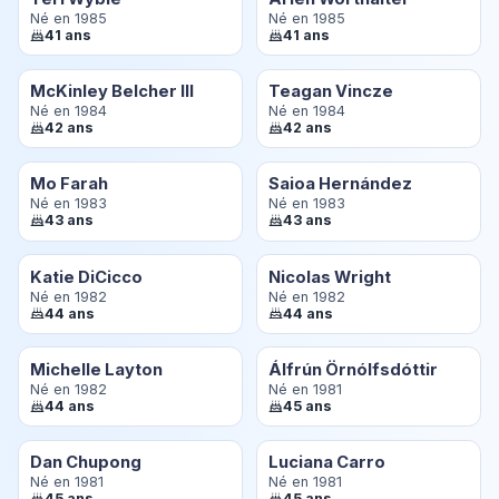
Né en 1985
Né en 1985
41 ans
41 ans
McKinley Belcher III
Teagan Vincze
Né en 1984
Né en 1984
42 ans
42 ans
Mo Farah
Saioa Hernández
Né en 1983
Né en 1983
43 ans
43 ans
Katie DiCicco
Nicolas Wright
Né en 1982
Né en 1982
44 ans
44 ans
Michelle Layton
Álfrún Örnólfsdóttir
Né en 1982
Né en 1981
44 ans
45 ans
Dan Chupong
Luciana Carro
Né en 1981
Né en 1981
45 ans
45 ans