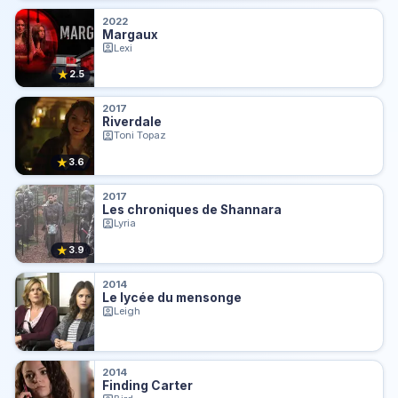
2022
Margaux
Lexi
★
2.5
2017
Riverdale
Toni Topaz
★
3.6
2017
Les chroniques de Shannara
Lyria
★
3.9
2014
Le lycée du mensonge
Leigh
2014
Finding Carter