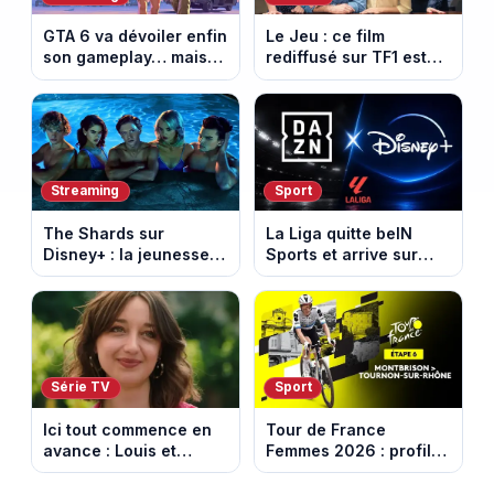
GTA 6 va dévoiler enfin
Le Jeu : ce film
son gameplay… mais
rediffusé sur TF1 est
d’abord sur Netflix
adapté d’un succès
italien devenu un
phénomène mondial
Streaming
Sport
The Shards sur
La Liga quitte beIN
Disney+ : la jeunesse
Sports et arrive sur
dorée de Los Angeles
DAZN et Disney+ en
face à un tueur dans
France
les années 80
Série TV
Sport
Ici tout commence en
Tour de France
avance : Louis et
Femmes 2026 : profil
Jasmine enfin en
et horaires de la 6e
couple. Episode du 7
étape entre