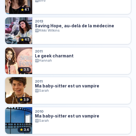
Bird
★
4.1
2013
Saving Hope, au-delà de la médecine
Rikki Wilkins
★
4.1
2011
Le geek charmant
Hannah
★
3.5
2011
Ma baby-sitter est un vampire
Sarah
★
3.9
2010
Ma baby-sitter est un vampire
Sarah
★
3.4