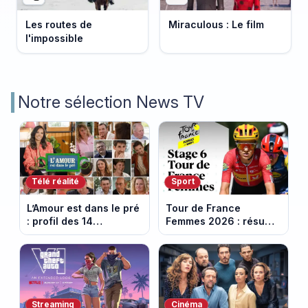
Les routes de
Miraculous : Le film
l'impossible
Notre sélection News TV
Télé réalité
Sport
L’Amour est dans le pré
Tour de France
: profil des 14
Femmes 2026 : résumé
agriculteurs, speed
vidéo de la 6e étape
dating inédit et de
entre Montbrison et
nouvelles histoires
Tournon-sur-Rhône
d’amour
Streaming
Cinéma