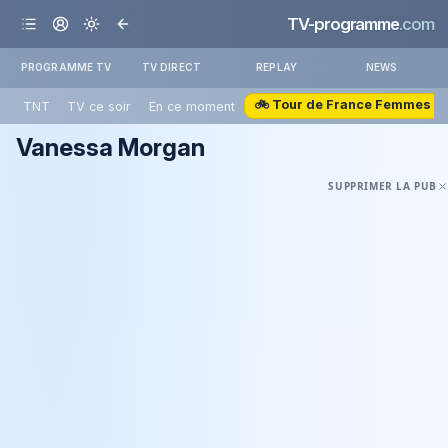
TV-programme
.com
PROGRAMME TV
TV DIRECT
REPLAY
NEWS
🚲 Tour de France Femmes
TNT
TV ce soir
En ce moment
Vanessa Morgan
SUPPRIMER LA PUB