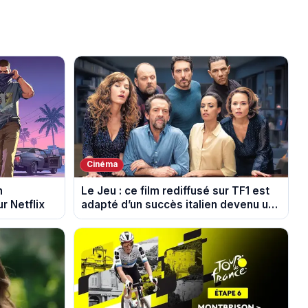
Cinéma
n
Le Jeu : ce film rediffusé sur TF1 est
r Netflix
adapté d’un succès italien devenu un
phénomène mondial