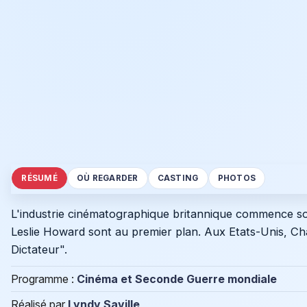
RÉSUMÉ
OÙ REGARDER
CASTING
PHOTOS
L'industrie cinématographique britannique commence so
Leslie Howard sont au premier plan. Aux Etats-Unis, Ch
Dictateur".
Programme :
Cinéma et Seconde Guerre mondiale
Réalisé par
Lyndy Saville