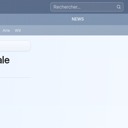
NEWS
Arte
W9
le