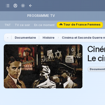
PROGRAMME TV
🚲 Tour de France Femmes
TNT
TV ce soir
En ce moment
Documentaire
Histoire
Cinéma et Seconde Guerre 
Ciné
Le c
Document