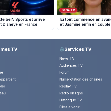
Série TV
tte beIN Sports et arrive
Ici tout commence en avanc
t Disney+ en France
et Jasmine enfin en couple
du 7 août 2026 (spoiler)
mmes TV
Services TV
News TV
Audiences TV
Vie
Forum
ppartient
Numérotation des chaînes
leil
Replay TV
leau
Radio en ligne
Historique TV
Films à venir