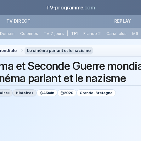
TV-programme
.com
TV DIRECT
REPLAY
|
Demain
Colonnes
TV 7 jours
TF1
France 2
Canal plus
M6
mondiale
Le cinéma parlant et le nazisme
ma et Seconde Guerre mondia
inéma parlant et le nazisme
aire
Histoire
45min
2020
Grande-Bretagne