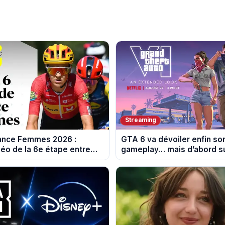
Streaming
rance Femmes 2026 :
GTA 6 va dévoiler enfin so
éo de la 6e étape entre
gameplay… mais d’abord su
 et Tournon-sur-Rhône