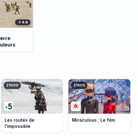
★
4.6
erre
uleurs
21h00
21h05
Les routes de
Miraculous : Le film
l'impossible