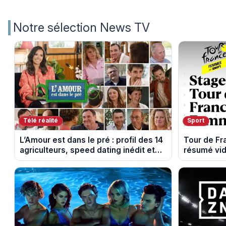
Notre sélection News TV
Télé réalité
Sport
L’Amour est dans le pré : profil des 14
Tour de F
agriculteurs, speed dating inédit et
résumé vid
de nouvelles histoires d’amour
Montbrison