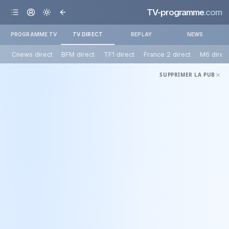
TV-programme
.com
PROGRAMME TV
TV DIRECT
REPLAY
NEWS
Cnews direct
BFM direct
TF1 direct
France 2 direct
M6 direc
SUPPRIMER LA PUB