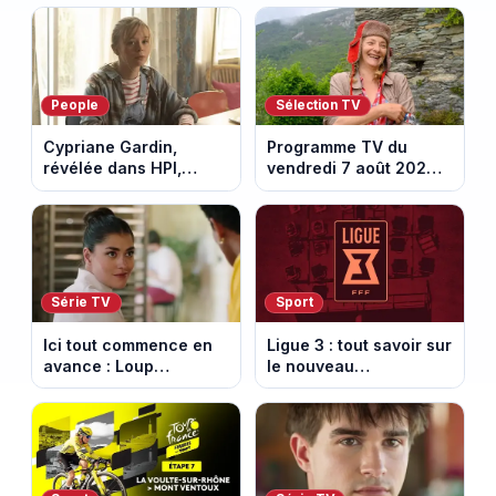
People
Sélection TV
Cypriane Gardin,
Programme TV du
révélée dans HPI,
vendredi 7 août 2026 :
lance une cagnotte
notre sélection pour
après des difficultés
votre soirée télé
financières
Série TV
Sport
Ici tout commence en
Ligue 3 : tout savoir sur
avance : Loup
le nouveau
découvre la trahison
championnat qui
de Bianca. Episode du
succède au National
10 août 2026 (spoiler)