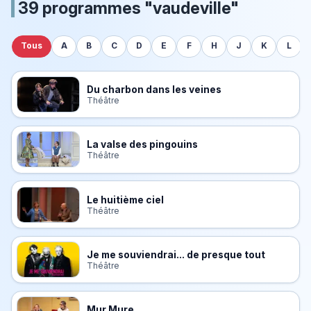
39 programmes "vaudeville"
Tous
A
B
C
D
E
F
H
J
K
L
Du charbon dans les veines
Théâtre
La valse des pingouins
Théâtre
Le huitième ciel
Théâtre
Je me souviendrai... de presque tout
Théâtre
Mur Mure