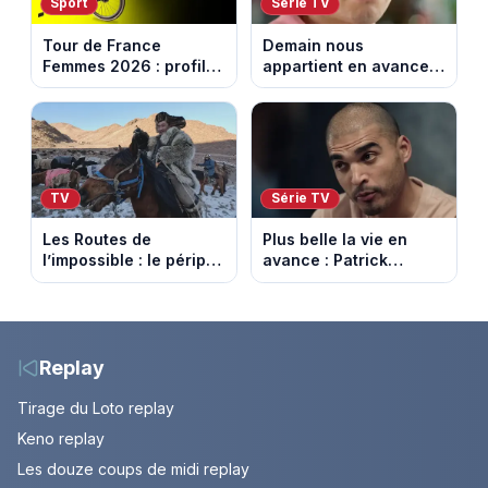
Sport
Série TV
Tour de France
Demain nous
Femmes 2026 : profil
appartient en avance:
et horaires de la 7e
Samuel perd le
étape entre La Voulte-
contrôle. Episode du 10
sur-Rhône et le Mont
août 2026.
Ventoux
TV
Série TV
Les Routes de
Plus belle la vie en
l’impossible : le périple
avance : Patrick
glacial d’une famille
Nebout est-il mort ?
nomade en Mongolie
Episode du 10 août
2026 (spoiler)
Replay
Tirage du Loto replay
Keno replay
Les douze coups de midi replay