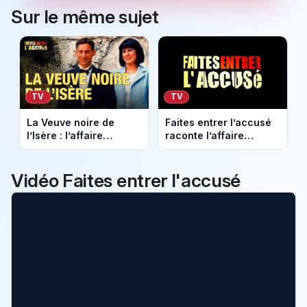
Sur le même sujet
TV
TV
La Veuve noire de
Faites entrer l’accusé
l’Isère : l’affaire
raconte l’affaire
glaçante de Manuela
Marlène Dietrich,
Gonzalez dans Faites
“l’ange noir”, sur RMC
entrer l'accusé
Découverte
Vidéo Faites entrer l'accusé