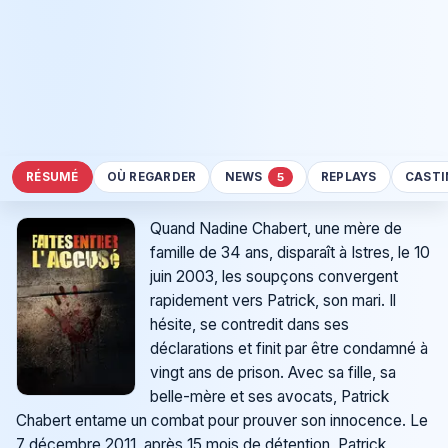
RÉSUMÉ
OÙ REGARDER
NEWS
REPLAYS
CASTI
5
Quand Nadine Chabert, une mère de
famille de 34 ans, disparaît à Istres, le 10
juin 2003, les soupçons convergent
rapidement vers Patrick, son mari. Il
hésite, se contredit dans ses
déclarations et finit par être condamné à
vingt ans de prison. Avec sa fille, sa
belle-mère et ses avocats, Patrick
Chabert entame un combat pour prouver son innocence. Le
7 décembre 2011, après 15 mois de détention, Patrick