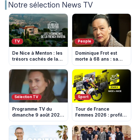
Notre sélection News TV
TV
People
De Nice à Menton : les
Dominique Frot est
trésors cachés de la
morte à 68 ans : sa
French Riviera dévoilés
sœur Catherine Frot
dans les 100 lieux qu'il
annonce la triste
faut voir
nouvelle
Sélection TV
Sport
Programme TV du
Tour de France
dimanche 9 août 2026
Femmes 2026 : profil
: notre sélection pour
et horaires de la
votre soirée télé
dernière étape à Nice