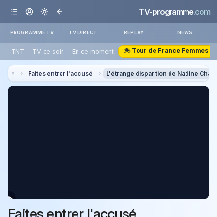
TV-programme
.com
PROGRAMME TV
TV DIRECT
REPLAY
NEWS
🚲 Tour de France Femmes
TNT
TV ce soir
En ce moment
Faites entrer l'accusé
L'étrange disparition de Nadine Chab
Faites entrer l'accusé