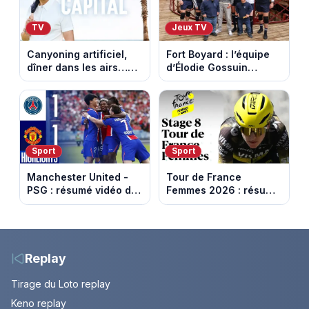
TV
Jeux TV
Canyoning artificiel,
Fort Boyard : l’équipe
dîner dans les airs…
d’Élodie Gossuin
les loisirs les plus fous
termine avec une belle
passés au crible dans
somme pour l'Unicef et
Capital
le Refuge
Sport
Sport
Manchester United -
Tour de France
PSG : résumé vidéo du
Femmes 2026 : résumé
match amical du 8 août
vidéo de la 9e étape
2026
entre Sisteron et Nice
Replay
Tirage du Loto replay
Keno replay