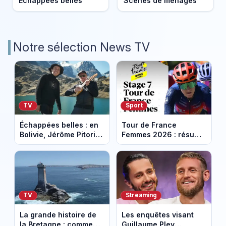
Echappées belles
Scènes de ménages
Notre sélection News TV
TV
Sport
Échappées belles : en
Tour de France
Bolivie, Jérôme Pitorin
Femmes 2026 : résumé
découvre un pays où
vidéo de la 7e étape
chaque sommet se
avec l'ascension du
mérite
Mont Ventoux
TV
Streaming
La grande histoire de
Les enquêtes visant
la Bretagne : comment
Guillaume Pley