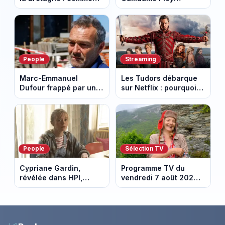
les Bretons ont
poussent Ragnar Le
défendu leur culture
Breton à quitter la
au fil des décennies
tournée Legend
People
Streaming
Marc-Emmanuel
Les Tudors débarque
Dufour frappé par un
sur Netflix : pourquoi la
terrible incendie : son
série n’a rien perdu de
chalet part en fumée
son pouvoir
People
Sélection TV
Cypriane Gardin,
Programme TV du
révélée dans HPI,
vendredi 7 août 2026 :
lance une cagnotte
notre sélection pour
après des difficultés
votre soirée télé
financières