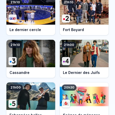
21h10
21h10
Le dernier cercle
Fort Boyard
21h10
21h00
Cassandre
Le Dernier des Juifs
21h00
20h30