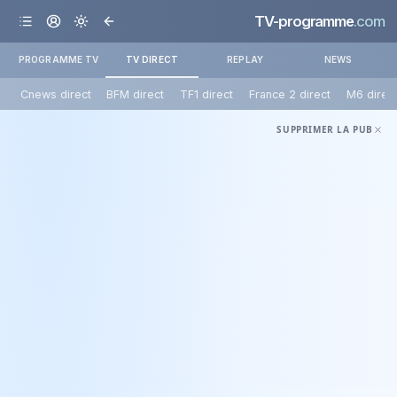
TV-programme
.com
PROGRAMME TV
TV DIRECT
REPLAY
NEWS
Cnews direct
BFM direct
TF1 direct
France 2 direct
M6 direc
SUPPRIMER LA PUB