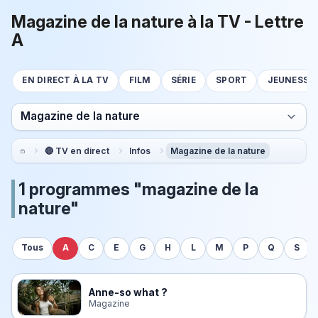
Magazine de la nature à la TV - Lettre
A
EN DIRECT À LA TV
FILM
SÉRIE
SPORT
JEUNESSE
Magazine de la nature
🔴 TV en direct
Infos
Magazine de la nature
1 programmes "magazine de la
nature"
Tous
A
C
E
G
H
L
M
P
Q
S
Anne-so what ?
Magazine