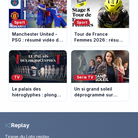
Capital
le Refuge
Sport
Sport
Manchester United -
Tour de France
PSG : résumé vidéo du
Femmes 2026 : résumé
match amical du 8 août
vidéo de la 9e étape
2026
entre Sisteron et Nice
TV
Série TV
Le palais des
Un si grand soleil
hiéroglyphes : plongez
déprogrammé sur
dans la tombe
France 3 : cinq
égyptienne qui fascine
épisodes inédits
les archéologues
diffusés le 13 août
Replay
Tirage du Loto replay