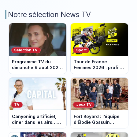
Notre sélection News TV
Sélection TV
Sport
Programme TV du
Tour de France
dimanche 9 août 2026
Femmes 2026 : profil
: notre sélection pour
et horaires de la
votre soirée télé
dernière étape à Nice
TV
Jeux TV
Canyoning artificiel,
Fort Boyard : l’équipe
dîner dans les airs…
d’Élodie Gossuin
les loisirs les plus fous
termine avec une belle
passés au crible dans
somme pour l'Unicef et