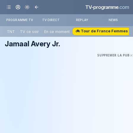
TV-programme
.com
PROGRAMME TV
TV DIRECT
REPLAY
NEWS
🚲 Tour de France Femmes
TNT
TV ce soir
En ce moment
Jamaal Avery Jr.
SUPPRIMER LA PUB