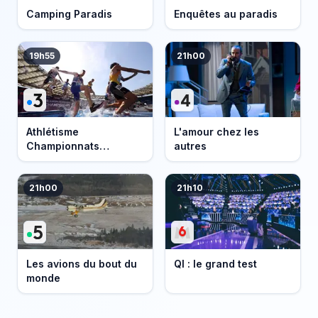
Camping Paradis
Enquêtes au paradis
19h55
21h00
Athlétisme
L'amour chez les
Championnats
autres
d'Europe 2026
21h00
21h10
Les avions du bout du
QI : le grand test
monde