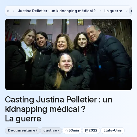
Justina Pelletier : un kidnapping médical ?
La guerre
Cas
Casting Justina Pelletier : un
kidnapping médical ?
La guerre
Documentaire
Justice
53min
2022
Etats-Unis