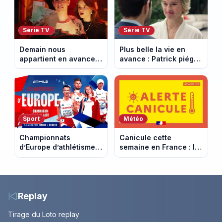
Série TV
Série TV
Demain nous
Plus belle la vie en
appartient en avance :
avance : Patrick piégé
Alex face à un choix
par la DGSE. Episode
décisif. Episode du 11
du 11 août 2026
août 2026.
(spoiler)
Sport
Météo
Championnats
Canicule cette
d’Europe d’athlétisme
semaine en France : le
2026 : le programme
pic de chaleur attendu
complet à Birmingham
entre mercredi et jeudi
sur France Télévisions
Replay
Tirage du Loto replay