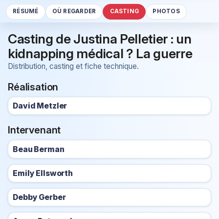
RÉSUMÉ
OÙ REGARDER
CASTING
PHOTOS
Casting de Justina Pelletier : un
kidnapping médical ? La guerre
Distribution, casting et fiche technique.
Réalisation
David Metzler
Intervenant
Beau Berman
Emily Ellsworth
Debby Gerber