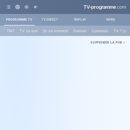
TV-programme
.com
PROGRAMME TV
TV DIRECT
REPLAY
NEWS
TNT
TV ce soir
En ce moment
Demain
Colonnes
TV 7 jou
SUPPRIMER LA PUB