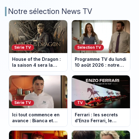
Notre sélection News TV
Série TV
Sélection TV
House of the Dragon :
Programme TV du lundi
la saison 4 sera la
10 août 2026 : notre
dernière, mais il faudra
sélection pour votre
attendre 2028
soirée télé
Série TV
TV
Ici tout commence en
Ferrari : les secrets
avance : Bianca et
d'Enzo Ferrari, le
Loup s’embrassent.
fondateur de la
Episode du 11 août
marque mythique au
2026 (spoiler)
cheval cabré