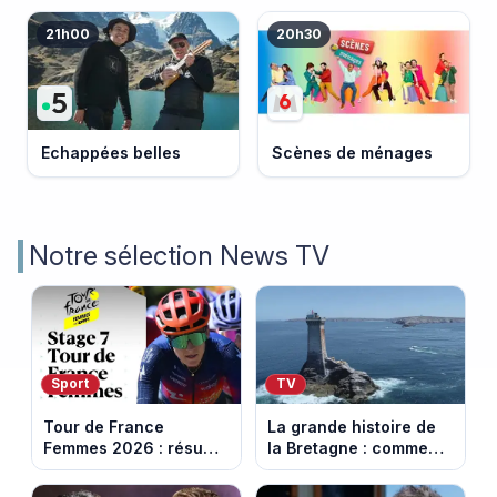
21h00
20h30
Echappées belles
Scènes de ménages
Notre sélection News TV
Sport
TV
Tour de France
La grande histoire de
Femmes 2026 : résumé
la Bretagne : comment
vidéo de la 7e étape
les Bretons ont
avec l'ascension du
défendu leur culture