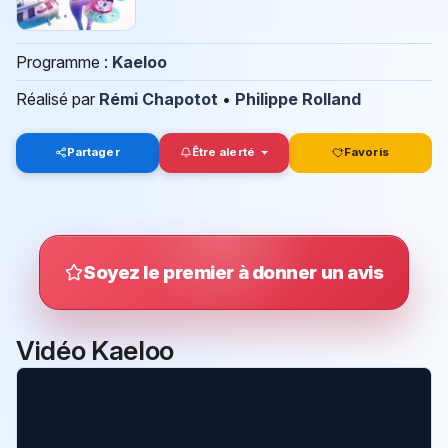
Programme :
Kaeloo
Réalisé par
Rémi Chapotot
•
Philippe Rolland
Partager
Être alerté
Favoris
Soyez le premier à donner un avis
Vidéo Kaeloo