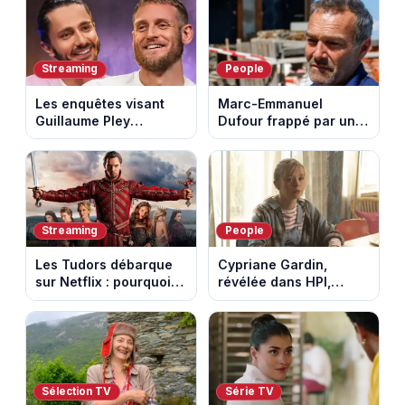
Mont Ventoux
au fil des décennies
Streaming
People
Les enquêtes visant
Marc-Emmanuel
Guillaume Pley
Dufour frappé par un
poussent Ragnar Le
terrible incendie : son
Breton à quitter la
chalet part en fumée
tournée Legend
Streaming
People
Les Tudors débarque
Cypriane Gardin,
sur Netflix : pourquoi la
révélée dans HPI,
série n’a rien perdu de
lance une cagnotte
son pouvoir
après des difficultés
financières
Sélection TV
Série TV