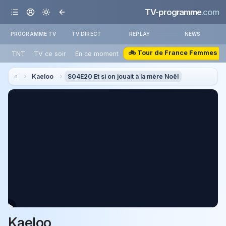
TV-programme
.com
PROGRAMME TV
TV DIRECT
REPLAY
NEWS
🚲 Tour de France Femmes
TNT
TV ce soir
En ce moment
Kaeloo
S04E20 Et si on jouait à la mère Noël
Kaeloo