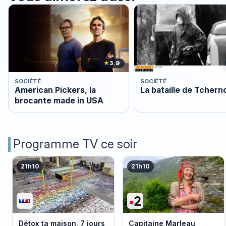
★
3.9
SOCIÉTÉ
SOCIÉTÉ
American Pickers, la
La bataille de Tchern
brocante made in USA
Programme TV ce soir
21h10
21h10
Détox ta maison, 7 jours
Capitaine Marleau