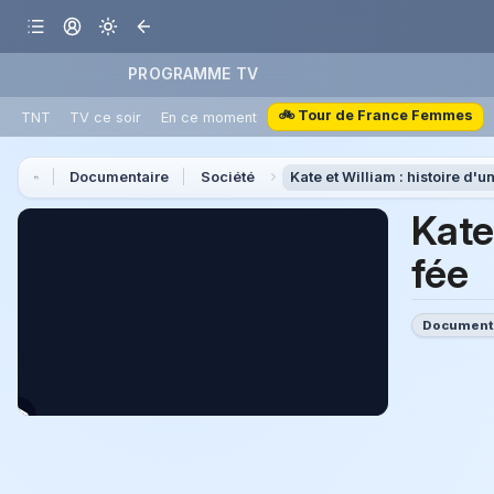
PROGRAMME TV
🚲 Tour de France Femmes
TNT
TV ce soir
En ce moment
Documentaire
Société
Kate et William : histoire d'u
Kate 
fée
Document