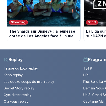
Streaming
Sport
The Shards sur Disney+ : la jeunesse
La Liga qui
dorée de Los Angeles face à un tueur
sur DAZN e
dans les années 80
Replay
Progra
Tirage du Loto replay
TBT9
Keno replay
HPI
Les douze coups de midi replay
Plus Belle La 
Secret Story replay
Demain Nous A
Gym direct replay
Un Si Grand So
C à vous replay
Capitaine Mar