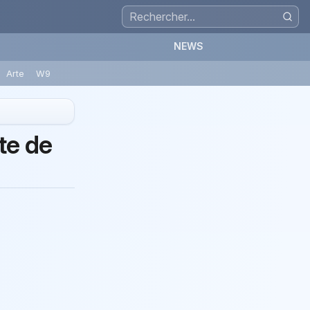
NEWS
Arte
W9
nte de