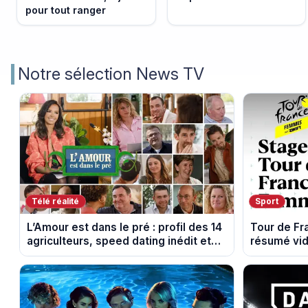
pour tout ranger
Notre sélection News TV
Télé réalité
Sport
L’Amour est dans le pré : profil des 14
Tour de F
agriculteurs, speed dating inédit et
résumé vid
de nouvelles histoires d’amour
Montbrison