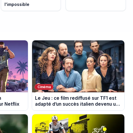
l'impossible
Cinéma
n
Le Jeu : ce film rediffusé sur TF1 est
r Netflix
adapté d’un succès italien devenu un
phénomène mondial