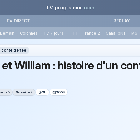
TV-programme
.com
TV DIRECT
REPLAY
|
Demain
Colonnes
TV 7 jours
TF1
France 2
Canal plus
M6
n conte de fée
et William : histoire d'un co
aire
Société
2h
2016