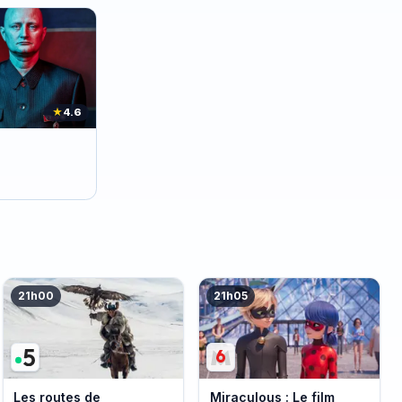
★
4.6
21h00
21h05
Les routes de
Miraculous : Le film