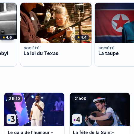
★
4.6
★
4.4
SOCIÉTÉ
SOCIÉTÉ
obyl
La loi du Texas
La taupe
21h10
21h00
Le gala de l'humour -
La fête de la Saint-