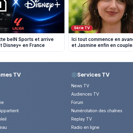
Série TV
tte beIN Sports et arrive
Ici tout commence en avanc
t Disney+ en France
et Jasmine enfin en couple
du 7 août 2026 (spoiler)
mmes TV
Services TV
News TV
Audiences TV
Vie
Forum
ppartient
Numérotation des chaînes
leil
Replay TV
leau
Radio en ligne