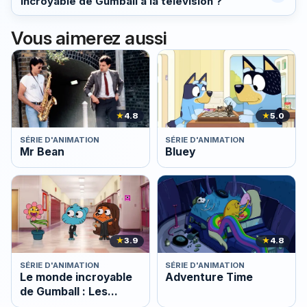
incroyable de Gumball à la télévision ?
Vous aimerez aussi
★
4.8
★
5.0
SÉRIE D'ANIMATION
SÉRIE D'ANIMATION
Mr Bean
Bluey
★
3.9
★
4.8
SÉRIE D'ANIMATION
SÉRIE D'ANIMATION
Le monde incroyable
Adventure Time
de Gumball : Les
Chroniques de