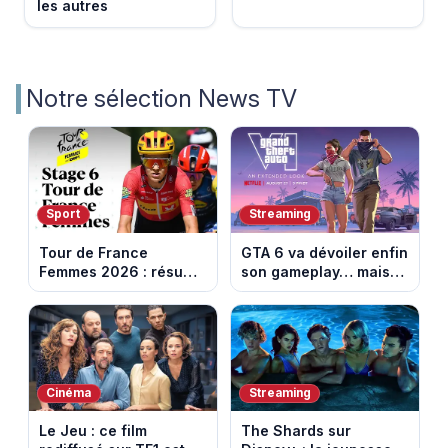
les autres
Notre sélection News TV
Sport
Streaming
Tour de France
GTA 6 va dévoiler enfin
Femmes 2026 : résumé
son gameplay… mais
vidéo de la 6e étape
d’abord sur Netflix
entre Montbrison et
Tournon-sur-Rhône
Cinéma
Streaming
Le Jeu : ce film
The Shards sur