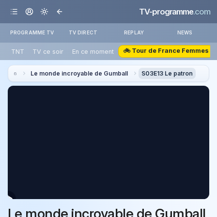
TV-programme
.com
PROGRAMME TV
TV DIRECT
REPLAY
NEWS
🚲 Tour de France Femmes
TNT
TV ce soir
En ce moment
Le monde incroyable de Gumball
S03E13 Le patron
Le monde incroyable de Gumball