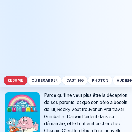
RÉSUMÉ
OÙ REGARDER
CASTING
PHOTOS
AUDIEN
Parce qu'il ne veut plus être la déception
de ses parents, et que son père a besoin
de lui, Rocky veut trouver un vrai travail.
Gumball et Darwin l'aident dans sa
démarche, et le font embaucher chez
Chanax. C'est le début d'une nouvelle