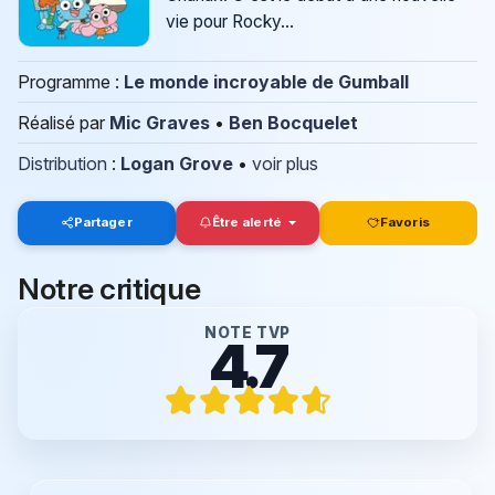
vie pour Rocky...
Programme :
Le monde incroyable de Gumball
Réalisé par
Mic Graves
•
Ben Bocquelet
Distribution
:
Logan Grove
•
voir plus
Partager
Être alerté
Favoris
Notre critique
NOTE TVP
4.7