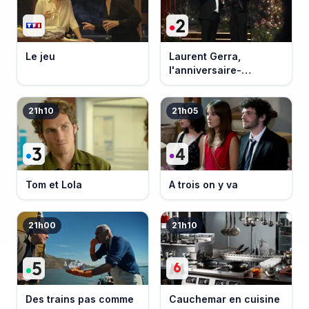
Le jeu
Laurent Gerra,
l'anniversaire-
événement
21h10
21h05
Tom et Lola
A trois on y va
21h00
21h10
Des trains pas comme
Cauchemar en cuisine