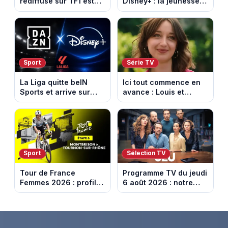
rediffusé sur TF1 est
Disney+ : la jeunesse
adapté d’un succès
dorée de Los Angeles
italien devenu un
face à un tueur dans
phénomène mondial
les années 80
Sport
Série TV
La Liga quitte beIN
Ici tout commence en
Sports et arrive sur
avance : Louis et
DAZN et Disney+ en
Jasmine enfin en
France
couple. Episode du 7
août 2026 (spoiler)
Sport
Sélection TV
Tour de France
Programme TV du jeudi
Femmes 2026 : profil
6 août 2026 : notre
et horaires de la 6e
sélection pour votre
étape entre
soirée télé
Montbrison et
Tournon-sur-Rhône