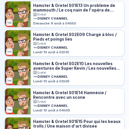
Hamster & Gretel S01E13 Un problème de
mammouth / Le coq nain de l'opéra de
l'école primaire
Gretel
DISNEY CHANNEL
Dimanche 9 août à 04h50
Hamster & Gretel S02E09 Chargé à bloc /
Pieds et poings liés
Gretel
DISNEY CHANNEL
Lundi 10 août à 02h10
Hamster & Gretel S02E10 Les nouvelles
aventures de Super Kevin / Les nouvelles
aventures de Super Kevin, partie 2
Gretel
DISNEY CHANNEL
Lundi 10 août à 02h35
Hamster & Gretel S01E14 Hamnésie /
Rencontre avec un scone
Gretel
DISNEY CHANNEL
Lundi 10 août à 04h05
Hamster & Gretel S01E15 Pour qui les beaux
trolls / Une maison d'art divisée