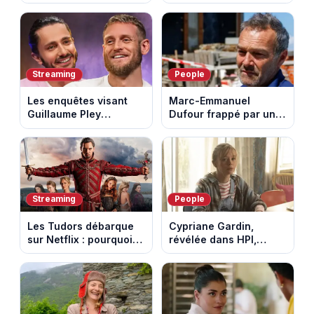
vidéo de la 7e étape
les Bretons ont
avec l'ascension du
défendu leur culture
Mont Ventoux
au fil des décennies
Streaming
People
Les enquêtes visant
Marc-Emmanuel
Guillaume Pley
Dufour frappé par un
poussent Ragnar Le
terrible incendie : son
Breton à quitter la
chalet part en fumée
tournée Legend
Streaming
People
Les Tudors débarque
Cypriane Gardin,
sur Netflix : pourquoi la
révélée dans HPI,
série n’a rien perdu de
lance une cagnotte
son pouvoir
après des difficultés
financières