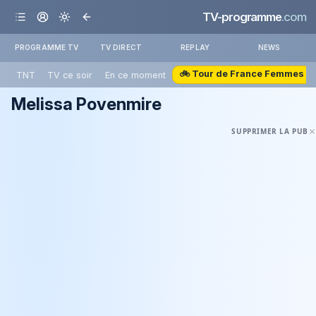
TV-programme
.com
PROGRAMME TV
TV DIRECT
REPLAY
NEWS
🚲 Tour de France Femmes
TNT
TV ce soir
En ce moment
Melissa Povenmire
SUPPRIMER LA PUB