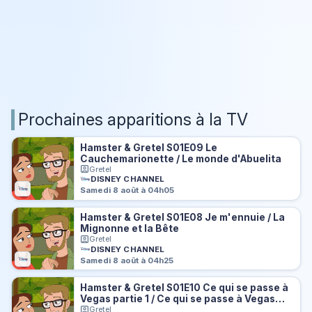
Prochaines apparitions à la TV
Hamster & Gretel S01E09 Le
Cauchemarionette / Le monde d'Abuelita
Gretel
DISNEY CHANNEL
Samedi 8 août à 04h05
Hamster & Gretel S01E08 Je m'ennuie / La
Mignonne et la Bête
Gretel
DISNEY CHANNEL
Samedi 8 août à 04h25
Hamster & Gretel S01E10 Ce qui se passe à
Vegas partie 1 / Ce qui se passe à Vegas
partie 2
Gretel