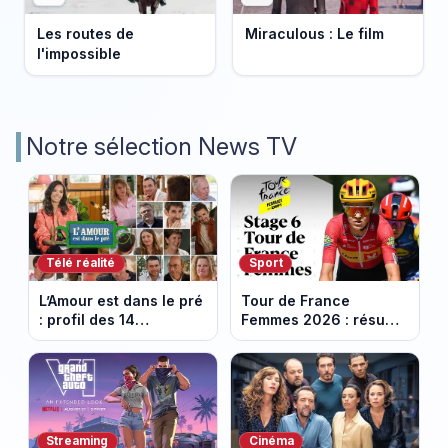
Les routes de
Miraculous : Le film
l'impossible
Notre sélection News TV
Télé réalité
Sport
L’Amour est dans le pré
Tour de France
: profil des 14
Femmes 2026 : résumé
agriculteurs, speed
vidéo de la 6e étape
dating inédit et de
entre Montbrison et
nouvelles histoires
Tournon-sur-Rhône
d’amour
Streaming
Cinéma