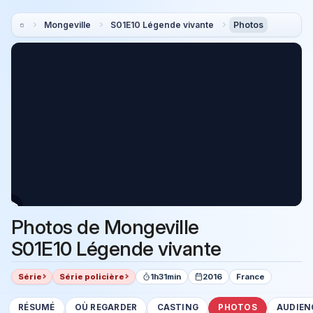
Mongeville
S01E10 Légende vivante
Photos
Photos de Mongeville
S01E10 Légende vivante
Série
Série policière
1h31min
2016
France
RÉSUMÉ
OÙ REGARDER
CASTING
PHOTOS
AUDIEN