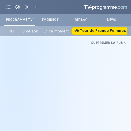
TV-programme
.com
PROGRAMME TV
TV DIRECT
REPLAY
NEWS
🚲 Tour de France Femmes
TNT
TV ce soir
En ce moment
SUPPRIMER LA PUB