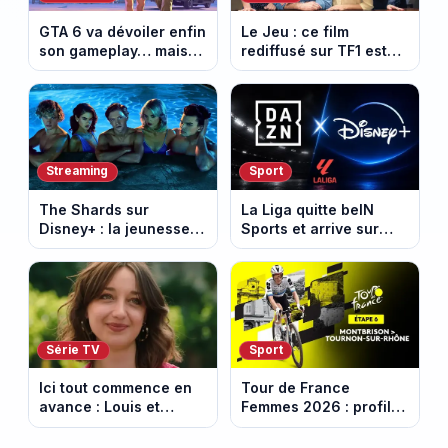
GTA 6 va dévoiler enfin
Le Jeu : ce film
son gameplay… mais
rediffusé sur TF1 est
d’abord sur Netflix
adapté d’un succès
italien devenu un
phénomène mondial
Streaming
Sport
The Shards sur
La Liga quitte beIN
Disney+ : la jeunesse
Sports et arrive sur
dorée de Los Angeles
DAZN et Disney+ en
face à un tueur dans
France
les années 80
Série TV
Sport
Ici tout commence en
Tour de France
avance : Louis et
Femmes 2026 : profil
Jasmine enfin en
et horaires de la 6e
couple. Episode du 7
étape entre